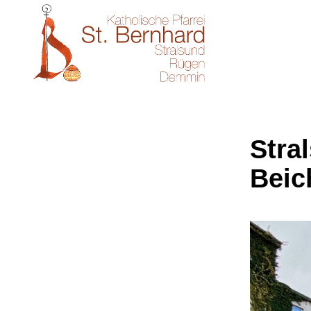
Stral
Beic