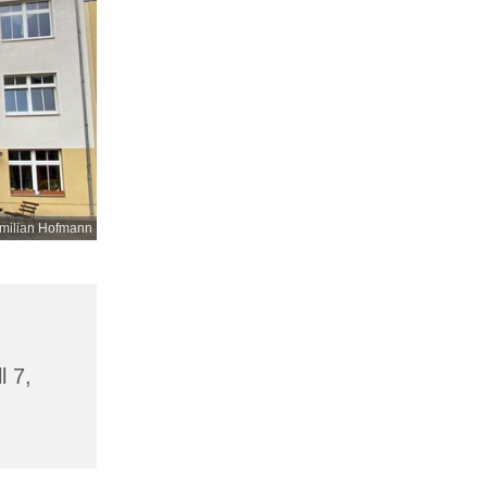
milian Hofmann
l 7,