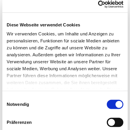
Diese Webseite verwendet Cookies
Wir verwenden Cookies, um Inhalte und Anzeigen zu
Mittwoch, 21. Oktober 2026, 09:00
personalisieren, Funktionen für soziale Medien anbieten
Uhr
zu können und die Zugriffe auf unsere Website zu
analysieren. Außerdem geben wir Informationen zu Ihrer
Verwendung unserer Website an unsere Partner für
soziale Medien, Werbung und Analysen weiter. Unsere
Partner führen diese Informationen möglicherweise mit
weiteren Daten zusammen, die Sie ihnen bereitgestellt
Dies könnte Sie auch
haben oder die sie im Rahmen Ihrer Nutzung der Dienste
gesammelt haben.
interessieren
Einwilligungsauswahl
Notwendig
Präferenzen