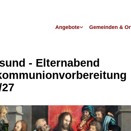
Angebote
Gemeinden & Or
lsund - Elternabend
kommunionvorbereitung
/27