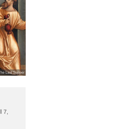
The Last Supper
l 7,