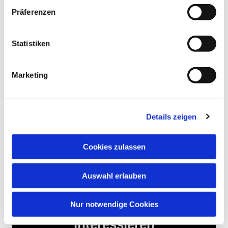
Gesundheit, auf Bildung. Alles, was für unsere
Präferenzen
Kinder und Jugendlichen selbstverständlich ist,
muss anderswo hart errungen werden. Alle Spender
haben diese Anliegen großzügig unterstützt.
Statistiken
Herzlichen Dank!!!
Ein herzliches Dankeschön gilt aber auch den
Marketing
Jungen und Mädchen, die ihre Zeit gespendet
haben. Es hat Freude gemacht mit ihnen unterwegs
zu sein.
Details zeigen
Manuela Stabenow
Cookies zulassen
Auswahl erlauben
Nur notwendige Cookies
Dies könnte Sie auch
interessieren