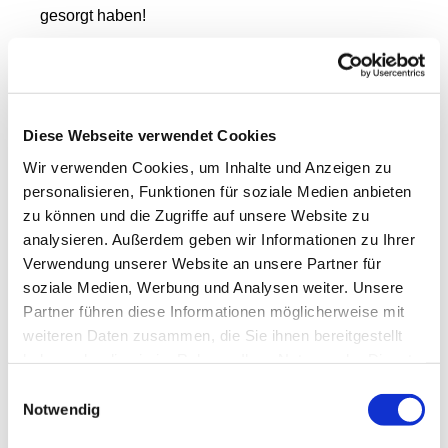
gesorgt haben!
Die ersten Touren wurden schon Ende Dezember
unternommen. Erfreulicherweise wurden wieder
viele Hausbesuche angemeldet. Dafür waren die
Sternsinger weiträumig um Grimmen - Demmin -
Diese Webseite verwendet Cookies
Altentreptow unterwegs. Genauer gesagt: in 16
Wir verwenden Cookies, um Inhalte und Anzeigen zu
Orten, in 30 Haushalten, im Gertraudenstift, im
personalisieren, Funktionen für soziale Medien anbieten
Carisatt-Laden und auch die Mitarbeitenden und
zu können und die Zugriffe auf unsere Website zu
Besucher des Demminer Rathauses stehen unter
analysieren. Außerdem geben wir Informationen zu Ihrer
Gottes Segen.
Verwendung unserer Website an unsere Partner für
soziale Medien, Werbung und Analysen weiter. Unsere
Allen haben die fleißigen Könige von den Anliegen
Partner führen diese Informationen möglicherweise mit
der 67. Spendenaktion berichtet. Mit den
weiteren Daten zusammen, die Sie ihnen bereitgestellt
Geldgaben werden verschiedene Projekte
haben oder die sie im Rahmen Ihrer Nutzung der Dienste
unterstützt, die Kindern ein Umfeld schaffen, in
gesammelt haben.
welchem sie von ihren festgeschriebenen Rechten
Einwilligungsauswahl
erfahren und sie sie auch (er-)leben können: Recht
Notwendig
auf gesunde Ernährung, auf Mitbestimmung, auf