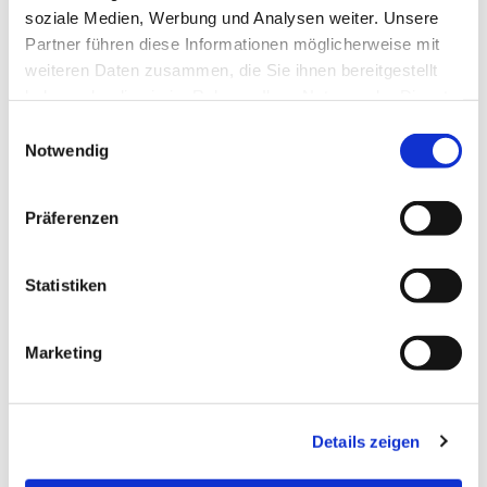
haben wir die
soziale Medien, Werbung und Analysen weiter. Unsere
Möglichkeit die 366
Partner führen diese Informationen möglicherweise mit
Treppen den Turm
weiteren Daten zusammen, die Sie ihnen bereitgestellt
der Marien Kirche zu
haben oder die sie im Rahmen Ihrer Nutzung der Dienste
besteigen.
gesammelt haben.
Einwilligungsauswahl
Notwendig
Ein ganz besonderer
Blick bietet sich von
unserem Kirchturm.
Präferenzen
Aus ca. 90 Metern
Höhe sieht man auf die Hansestadt und ihre
Umgebung mit den Inseln Rügen und Hiddensee.
Statistiken
Der Aufstieg ist ganzjährig während der
Öffnungszeiten für alle Besucher, die körperlich fit
Marketing
sind, möglich. Er beginnt mit einer steinernen
Wendeltreppe bis ungefähr zur halben Höhe des
Turmes. Von dort aus hat man aus den Turmluken
Details zeigen
bereits einen guten Blick auf die Stadt. Weiter führt
der Weg an drei Glocken vorbei über schmale