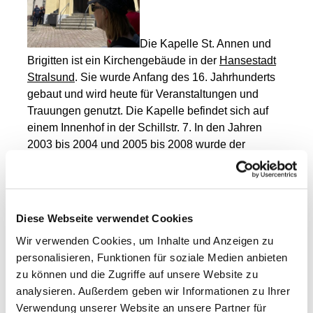
Die Kapelle St. Annen und
Brigitten ist ein
Kirchengebäude in der
Hansestadt
Stralsund
. Sie wurde Anfang des 16. Jahrhunderts
gebaut und wird heute für Veranstaltungen und
Trauungen genutzt. Die Kapelle befindet sich auf
einem Innenhof in der Schillstr. 7. In den Jahren
2003 bis 2004 und 2005 bis 2008 wurde der
Gebäudekomplex in mehreren Abschnitten
umfassend saniert. Die ehemaligen Stiftsgebäude
beherbergen seitdem einen Teil der
Stadtverwaltung. Die Kapelle wird als
Diese Webseite verwendet Cookies
Veranstaltungsraum und für Hochzeiten genutzt und
Wir verwenden Cookies, um Inhalte und Anzeigen zu
kann besichtigt werden.
personalisieren, Funktionen für soziale Medien anbieten
zu können und die Zugriffe auf unsere Website zu
analysieren. Außerdem geben wir Informationen zu Ihrer
An manchen Tagen
Verwendung unserer Website an unsere Partner für