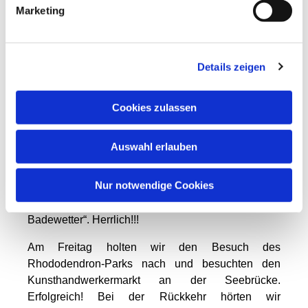
Donnerstag
Marketing
war die
Andacht für
unser
Details zeigen
Geburtstagski
nd. Wir hatten
uns zur
Cookies zulassen
Moorwanderu
ng
Auswahl erlauben
angemeldet,
die ein
Nur notwendige Cookies
Biologe mit
viel Wissen bereicherte. Es war „Geburtstags- und
Badewetter“. Herrlich!!!
Am Freitag holten wir den Besuch des
Rhododendron-Parks nach und besuchten den
Kunsthandwerkermarkt an der Seebrücke.
Erfolgreich! Bei der Rückkehr hörten wir