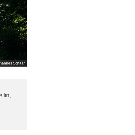
hannes Schaan
llin,