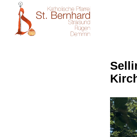
Sell
Kirc