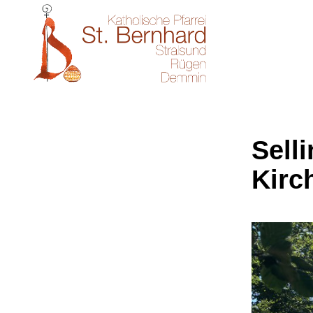
Sell
Kirc