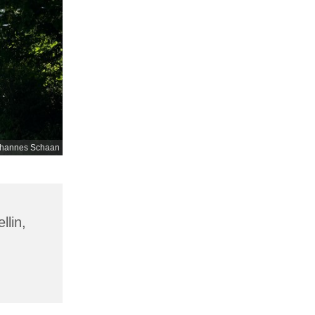
hannes Schaan
llin,