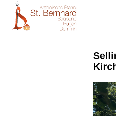
Sell
Kirc