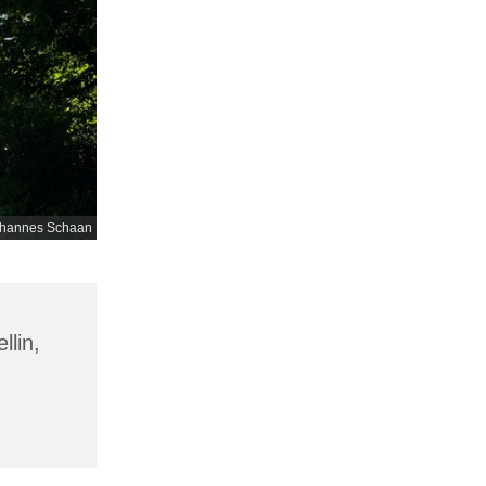
hannes Schaan
llin,