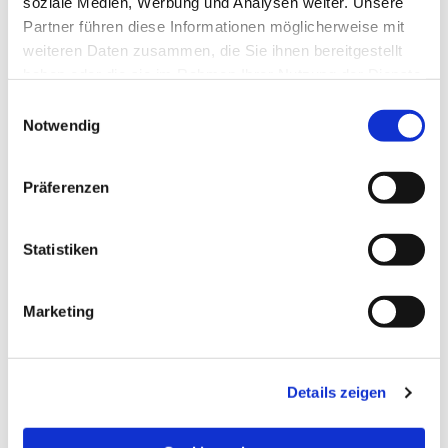
soziale Medien, Werbung und Analysen weiter. Unsere
Partner führen diese Informationen möglicherweise mit
weiteren Daten zusammen, die Sie ihnen bereitgestellt
haben oder die sie im Rahmen Ihrer Nutzung der Dienste
gesammelt haben.
Einwilligungsauswahl
Notwendig
Präferenzen
Statistiken
Dies könnte Sie auch
Marketing
interessieren
Details zeigen