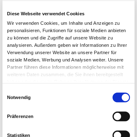
Diese Webseite verwendet Cookies
Wir verwenden Cookies, um Inhalte und Anzeigen zu
personalisieren, Funktionen für soziale Medien anbieten
Schweigend gehen wir entlang der Stadtmauer und
zu können und die Zugriffe auf unsere Website zu
lassen uns von kurzen Impulsen zu den Mauern in
analysieren. Außerdem geben wir Informationen zu Ihrer
und um uns begleiten. Der Weg lädt ein,
Verwendung unserer Website an unsere Partner für
innezuhalten, nachzuspüren und neue
soziale Medien, Werbung und Analysen weiter. Unsere
Perspektiven zu gewinnen.
Partner führen diese Informationen möglicherweise mit
weiteren Daten zusammen, die Sie ihnen bereitgestellt
haben oder die sie im Rahmen Ihrer Nutzung der Dienste
gesammelt haben.
Einwilligungsauswahl
Notwendig
Präferenzen
Statistiken