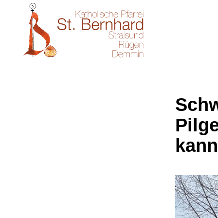
Schw
Pilge
kann