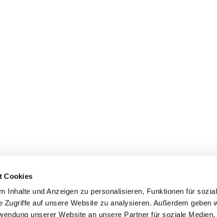
t Cookies
 Inhalte und Anzeigen zu personalisieren, Funktionen für sozia
inde Pfarrei St. Bernhard Stralsund/Rügen/Demmin • Frankens
e Zugriffe auf unsere Website zu analysieren. Außerdem geben w
rwendung unserer Website an unsere Partner für soziale Medien