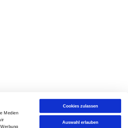
Cookies zulassen
le Medien
tr. 39 • 18439 Stralsund
ir
Auswahl erlauben
, Werbung