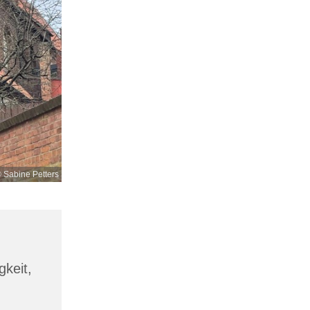
 Sabine Petters
gkeit,