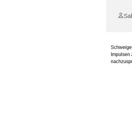
Sab
Schweigen
Impulsen 
nachzuspü