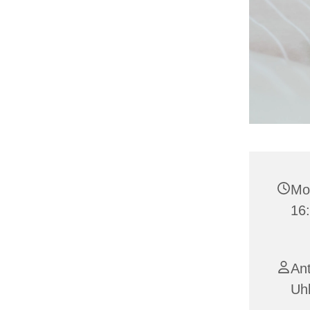
Mon
16
Ant
Uh