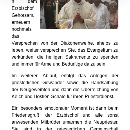
n dem
Erzbischof
Gehorsam,
erneuern
nochmals
das
Versprechen von der Diakonenweihe, ehelos zu
leben, weiter versprechen Sie, das Evangelium zu
verkünden, die heiligen Sakramente zu spenden
und immer für Arme und Bedürftige da zu sein.
Im weiteren Ablauf, erfolgt das Anlegen der
priesterlichen Gewänder sowie die Handsalbung
der Neugeweihten und dann die Überreichung von
Kelch und Hostien-Schale für ihren Priesterdienst.
Ein besonders emotionaler Moment ist dann beim
Friedensgruß, der Erzbischof und alle sonst
anwesenden Mitbrüder umarmen die Neupriester.
Sie sind in der priesterlichen Gemeinschaft