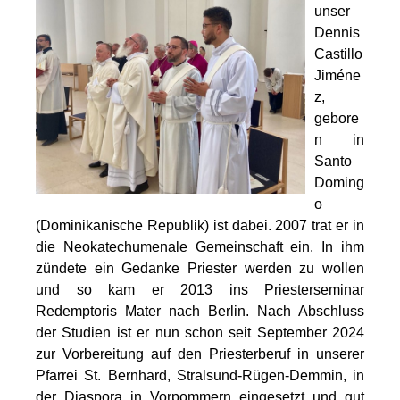
unser
Dennis
Castillo
Jiméne
z,
gebore
n in
Santo
Doming
o
(Dominikanische Republik) ist dabei. 2007 trat er in
die Neokatechumenale Gemeinschaft ein. In ihm
zündete ein Gedanke Priester werden zu wollen
und so kam er 2013 ins Priesterseminar
Redemptoris Mater nach Berlin. Nach Abschluss
der Studien ist er nun schon seit September 2024
zur Vorbereitung auf den Priesterberuf in unserer
Pfarrei St. Bernhard, Stralsund-Rügen-Demmin, in
der Diaspora in Vorpommern eingesetzt und gut