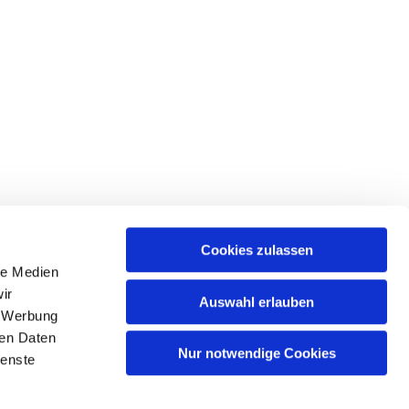
Cookies zulassen
le Medien
tr. 39 • 18439 Stralsund
ir
Auswahl erlauben
, Werbung
ren Daten
Nur notwendige Cookies
ienste