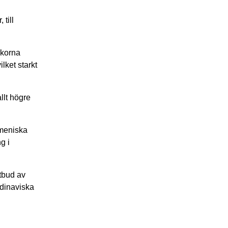
till
rkorna
lket starkt
llt högre
meniska
g i
utbud av
dinaviska