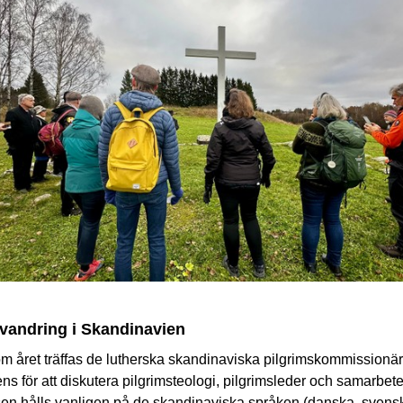
vandring i Skandinavien
m året träffas de lutherska skandinaviska pilgrimskommissionär
ns för att diskutera pilgrimsteologi, pilgrimsleder och samarbete
en hålls vanligen på de skandinaviska språken (danska, svens