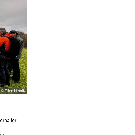
© Ellen Nemitz
erna för
.
ka,