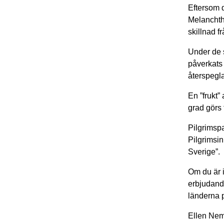
Eftersom d
Melanchtho
skillnad f
Under de s
påverkats 
återspegla
En ”frukt”
grad görs t
Pilgrimspa
Pilgrimsin
Sverige”.
Om du är i
erbjudand
länderna p
Ellen Nem