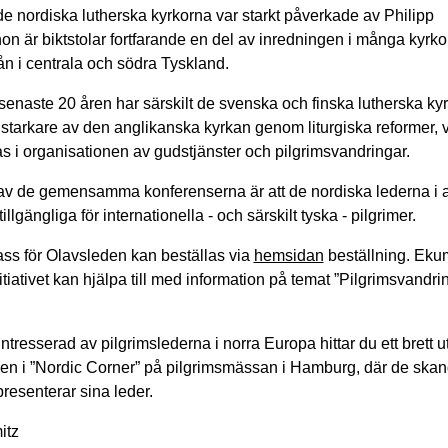
e nordiska lutherska kyrkorna var starkt påverkade av Philipp
n är biktstolar fortfarande en del av inredningen i många kyrkor, 
rån i centrala och södra Tyskland.
enaste 20 åren har särskilt de svenska och finska lutherska ky
starkare av den anglikanska kyrkan genom liturgiska reformer, vi
s i organisationen av gudstjänster och pilgrimsvandringar.
 av de gemensamma konferenserna är att de nordiska lederna i a
illgängliga för internationella - och särskilt tyska - pilgrimer.
ss för Olavsleden kan beställas via
hemsidan
beställning. Eku
itiativet kan hjälpa till med information på temat ”Pilgrimsvandrin
ntresserad av pilgrimslederna i norra Europa hittar du ett brett 
en i ”Nordic Corner” på pilgrimsmässan i Hamburg, där de skan
resenterar sina leder.
itz