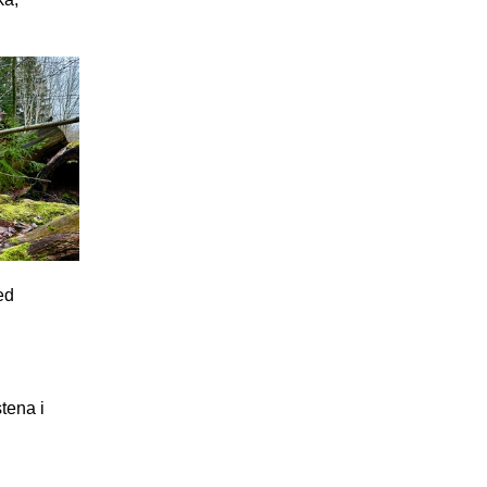
ed
tena i