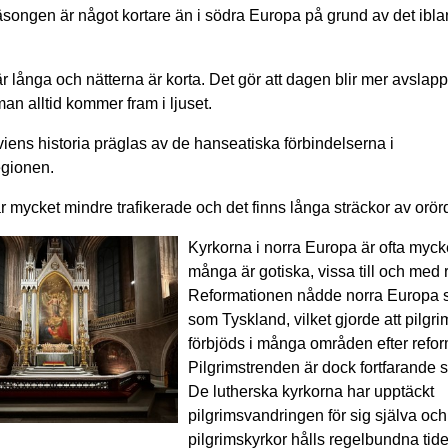
songen är något kortare än i södra Europa på grund av det ibl
 långa och nätterna är korta. Det gör att dagen blir mer avslap
an alltid kommer fram i ljuset.
ens historia präglas av de hanseatiska förbindelserna i
egionen.
r mycket mindre trafikerade och det finns långa sträckor av orörd
Kyrkorna i norra Europa är ofta myck
många är gotiska, vissa till och med
Reformationen nådde norra Europa s
som Tyskland, vilket gjorde att pilgri
förbjöds i många områden efter refo
Pilgrimstrenden är dock fortfarande s
De lutherska kyrkorna har upptäckt
pilgrimsvandringen för sig själva och 
pilgrimskyrkor hålls regelbundna tid