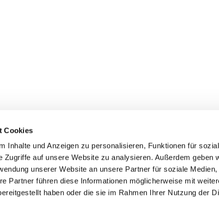
t Cookies
 Inhalte und Anzeigen zu personalisieren, Funktionen für sozia
inde Pfarrei St. Bernhard Stralsund/Rügen/Demmin • Frankens
e Zugriffe auf unsere Website zu analysieren. Außerdem geben w
rwendung unserer Website an unsere Partner für soziale Medien
Hinweisgebersystem
re Partner führen diese Informationen möglicherweise mit weite
ereitgestellt haben oder die sie im Rahmen Ihrer Nutzung der D
Impressum
Datenschutzerklärung
ChurchDesk-Login