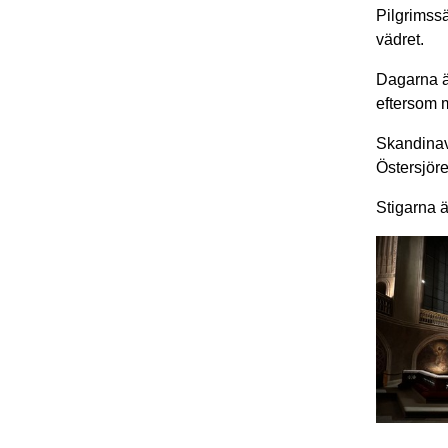
Pilgrimssä
vädret.
Dagarna är
eftersom m
Skandinavi
Östersjör
Stigarna ä