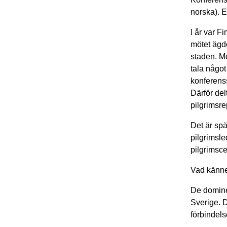
norska). E
I år var F
mötet ägde
staden. Me
tala någo
konferens
Därför de
pilgrimsre
Det är sp
pilgrimsle
pilgrimsce
Vad känne
De domine
Sverige. D
förbindel