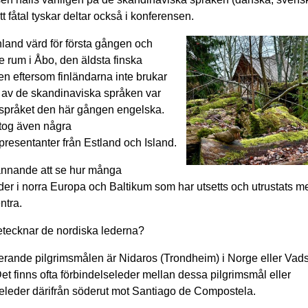
tt fåtal tyskar deltar också i konferensen.
inland värd för första gången och
 rum i Åbo, den äldsta finska
n eftersom finländarna inte brukar
t av de skandinaviska språken var
språket den här gången engelska.
ltog även några
presentanter från Estland och Island.
ännande att se hur många
der i norra Europa och Baltikum som har utsetts och utrustats m
ntra.
tecknar de nordiska lederna?
rande pilgrimsmålen är Nidaros (Trondheim) i Norge eller Vads
et finns ofta förbindelseleder mellan dessa pilgrimsmål eller
seleder därifrån söderut mot Santiago de Compostela.