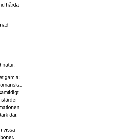
and hårda
pnad
 natur.
et gamla:
 romanska.
amtidigt
msfärder
rmationen.
tark där.
i vissa
eböner.