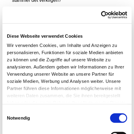
stämmer det verkligen?
Jag har ännu inte upplevt någon klassåterträff som
möjliggör så många möten från hjärta till hjärta.
Ingen träff som frigör så mycket inspiration, öppnar
så många nya perspektiv och sätter så mycket i
Diese Webseite verwendet Cookies
rörelse. Om man ska göra en jämförelse, så är det
Wir verwenden Cookies, um Inhalte und Anzeigen zu
snarare en internationell skolträff eller en integrerad
personalisieren, Funktionen für soziale Medien anbieten
skola med fokus på rörelse och spiritualitet.
zu können und die Zugriffe auf unsere Website zu
analysieren. Außerdem geben wir Informationen zu Ihrer
Vår monter – och vad som kan växa ur den
Verwendung unserer Website an unsere Partner für
Som Ökumenische Pilgerinitiative Vorpommern
soziale Medien, Werbung und Analysen weiter. Unsere
(Ekumeniska pilgrimsinitiativet Vorpommern) var vi
Partner führen diese Informationen möglicherweise mit
återigen representerade med en egen monter.
weiteren Daten zusammen, die Sie ihnen bereitgestellt
haben oder die sie im Rahmen Ihrer Nutzung der Dienste
Ellen Nemitz, som är pastor för döva, bidrog med
gesammelt haben.
Einwilligungsauswahl
värdefulla impulser och erbjudanden för pilgrimer
Notwendig
med döva.
Jag själv var på plats i min nya roll som referent för