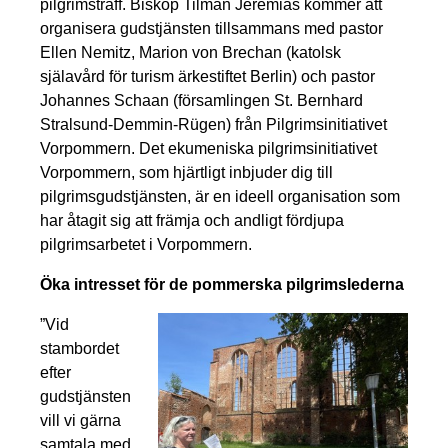
pilgrimsträff. Biskop Tilman Jeremias kommer att
organisera gudstjänsten tillsammans med pastor
Ellen Nemitz, Marion von Brechan (katolsk
själavård för turism ärkestiftet Berlin) och pastor
Johannes Schaan (församlingen St. Bernhard
Stralsund-Demmin-Rügen) från Pilgrimsinitiativet
Vorpommern. Det ekumeniska pilgrimsinitiativet
Vorpommern, som hjärtligt inbjuder dig till
pilgrimsgudstjänsten, är en ideell organisation som
har åtagit sig att främja och andligt fördjupa
pilgrimsarbetet i Vorpommern.
Öka intresset för de pommerska pilgrimslederna
”Vid
stambordet
efter
gudstjänsten
vill vi gärna
samtala med