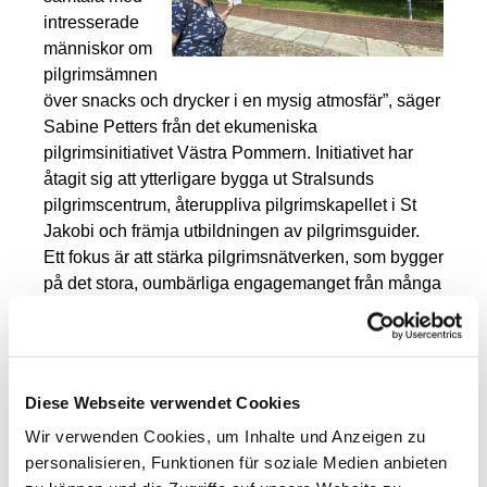
intresserade
människor om
pilgrimsämnen
över snacks och drycker i en mysig atmosfär”, säger
Sabine
Petters
från det ekumeniska
pilgrimsinitiativet Västra Pommern. Initiativet har
åtagit sig att ytterligare bygga ut Stralsunds
pilgrimscentrum, återuppliva pilgrimskapellet i St
Jakobi och främja utbildningen av pilgrimsguider.
Ett fokus är att stärka pilgrimsnätverken, som bygger
på det stora, oumbärliga engagemanget från många
frivilliga som bland annat sköter om
pilgrimshärbärgen eller underhåller och bevarar
skyltningen av pilgrimslederna. ”Vi vill också öka
medvetenheten om de pilgrimsleder som leder
Diese Webseite verwendet Cookies
genom Pommern, Griffinvägen, Birgittenvägen och
Wir verwenden Cookies, um Inhalte und Anzeigen zu
Via Baltica, och väcka ett brett intresse för att göra
personalisieren, Funktionen für soziale Medien anbieten
en pilgrimsvandring längs dessa leder.” Föreningen