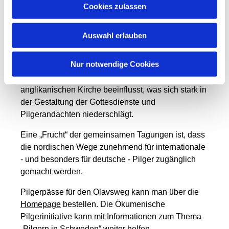
Cookies zulassen
sind, anders als in Mittel- und Süddeutschland,
Beichtstühle in vielen Kirchen noch Teil der
Ausstattung.
Auswahl erlauben
Besonders die schwedische und die finnische
Nur notwendige Cookies
lutherische Kirche sind in den letzten 20 Jahren
durch Liturgiereformen wieder stärker von der
anglikanischen Kirche beeinflusst, was sich stark in
der Gestaltung der Gottesdienste und
Pilgerandachten niederschlägt.
Eine „Frucht“ der gemeinsamen Tagungen ist, dass
die nordischen Wege zunehmend für internationale
- und besonders für deutsche - Pilger zugänglich
gemacht werden.
Pilgerpässe für den Olavsweg kann man über die
Homepage
bestellen. Die Ökumenische
Pilgerinitiative kann mit Informationen zum Thema
„Pilgern in Schweden“ weiter helfen.