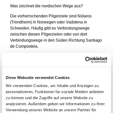
Was zeichnet die nordischen Wege aus?
Die vorherrschenden Pilgerziele sind Nidaros
(Trondheim) in Norwegen oder Vadstena in
Schweden. Häufig gibt es Verbindungswege
zwischen diesen Pilgerzielen oder von dort
Verbindungswege in den Süden Richtung Santiago
de Compostela.
Die Pilgersaison ist wegen des manchmal rauen
Wetters etwas kürzer als im Süden Europas.
Die Tage sind lang und die Nächte kurz. Das
Diese Webseite verwendet Cookies
entspannt den Tag, weil man eigentlich immer im
Hellen ankommt.
Wir verwenden Cookies, um Inhalte und Anzeigen zu
personalisieren, Funktionen für soziale Medien anbieten
Die Geschichte Skandinaviens ist geprägt von den
zu können und die Zugriffe auf unsere Website zu
hanseatischen Verbindungen des Ostseeraumes.
analysieren. Außerdem geben wir Informationen zu Ihrer
Verwendung unserer Website an unsere Partner für
Die Wege sind weit weniger begangen und es gibt