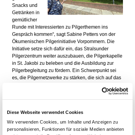
Snacks und
Getränken in
gemütlicher
Runde mit Interessierten zu Pilgerthemen ins
Gespräch kommen“, sagt Sabine
Petters
von der
Ökumenischen Pilgerinitiative Vorpommern. Die
Initiative setze sich dafür ein, das Stralsunder
Pilgerzentrum weiter auszubauen, die Pilgerkapelle
in St. Jakobi zu beleben und die Ausbildung zur
Pilgerbegleitung zu fördern. Ein Schwerpunkt sei
es, die Pilgernetzwerke zu stärken, die sich auf das
große, unverzichtbare Engagement zahlreicher
ehrenamtlich tätiger Personen stützen, die unter
anderem Pilgerherbergen betreuen oder die
Kennzeichnung der Pilgerwege pflegen und
Diese Webseite verwendet Cookies
erhalten. „Zudem möchten wir die Bekanntheit der
durch Pommern führenden Pilgerrouten, des
Wir verwenden Cookies, um Inhalte und Anzeigen zu
Greifenwegs, des Birgittenwegs und der Via Baltica,
personalisieren, Funktionen für soziale Medien anbieten