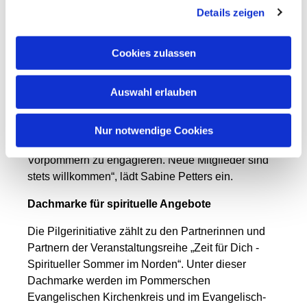
Pilgerkapelle der Kulturkirche St. Jakobi. Die
Details zeigen
Teilnehmenden pilgern durch die Stralsunder
Altstadt, besichtigen die Kirchen, bekommen einen
Cookies zulassen
Stempel im eigens dafür ausgestellten Pilgerpass
und lernen die Heilige Birgitta aus Schweden
Auswahl erlauben
kennen. Zum Ausklang gibt es Kaffee und Gebäck.
„Wir freuen uns neben vielen Teilnehmenden an
den Tages-Pilgertouren auch auf Menschen, die
Nur notwendige Cookies
Lust darauf haben, sich in der Pilgerinitiative
Vorpommern zu engagieren. Neue Mitglieder sind
stets willkommen“, lädt Sabine
Petters
ein.
Dachmarke für spirituelle Angebote
Die Pilgerinitiative zählt zu den Partnerinnen und
Partnern der Veranstaltungsreihe „Zeit für Dich -
Spiritueller Sommer im Norden“. Unter dieser
Dachmarke werden im Pommerschen
Evangelischen Kirchenkreis und im Evangelisch-