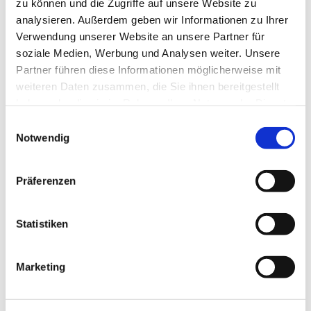
steigern und ein breites Interesse dafür wecken,
zu können und die Zugriffe auf unsere Website zu
entlang dieser Wege auf Pilgerreise zu gehen.“
analysieren. Außerdem geben wir Informationen zu Ihrer
Darüber hinaus veranstalte der Verein Pilgerfahrten,
Verwendung unserer Website an unsere Partner für
beispielsweise zu Pilgerwegen in Schweden und
soziale Medien, Werbung und Analysen weiter. Unsere
Italien, so Sabine
Petters
. Aber auch der heimische
Partner führen diese Informationen möglicherweise mit
Veranstaltungskalender sei gut gefüllt.
weiteren Daten zusammen, die Sie ihnen bereitgestellt
haben oder die sie im Rahmen Ihrer Nutzung der Dienste
Auf den Spuren der Heiligen Birgitta
gesammelt haben.
Einwilligungsauswahl
Notwendig
Regelmäßig
findet neben
den
Präferenzen
Pilgergottesdie
nsten und -
stammtischen
Statistiken
das geführte
Tages-Pilgern
Marketing
durch die Hansestadt Stralsund statt. Immer freitags
in der Sommersaison um 11.30 Uhr startet das
Stadtpilgern mit dem Mittagsimpuls in der