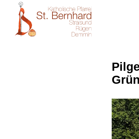
Pilg
Grü