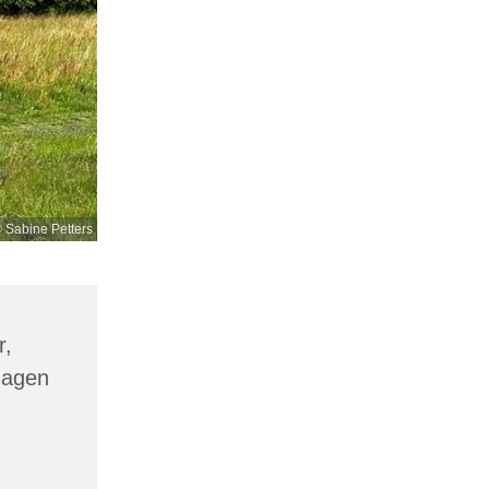
 Sabine Petters
r,
hagen