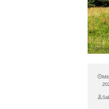
Mi
202
Sab