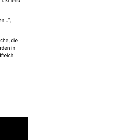
I. kniend
n...",
rche, die
rden in
freich