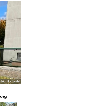
Veronika Seidel
berg