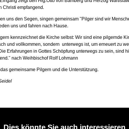
Eingang zeigt den Hlg.Otto von Bamberg und Herzog Wartislaw 
 Christi empfangend.
en uns den Segen, singen gemeinsam "Pilger sind wir Mensche
eden uns und fahren nach Hause.
gern kennzeichnet die Kirche selbst: Wir sind eine pilgernde Ki
tisch und vollkommen, sondern unterwegs ist, um erneuert zu we
Die Erfahrungen in Gottes Schöpfung unterwegs zu sein, sind hil
lend." nach Weihbischof Rolf Lohmann
 das gemeinsame Pilgern und die Unterstützung.
Seidel
Dies könnte Sie auch interessieren