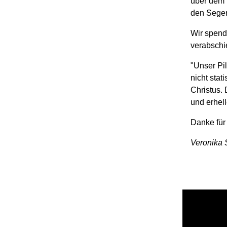
über dem 
den Segen
Wir spend
verabschi
"Unser Pil
nicht sta
Christus. 
und erhel
Danke für
Veronika 