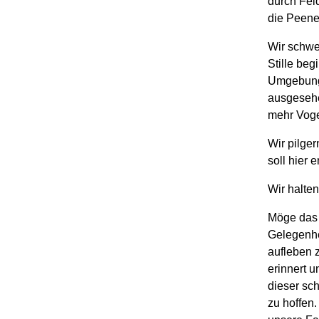
durch Fel
die Peen
Wir schwe
Stille beg
Umgebung.
ausgesehe
mehr Voge
Wir pilge
soll hier e
Wir halte
Möge das H
Gelegenhe
aufleben 
erinnert u
dieser sc
zu hoffen.