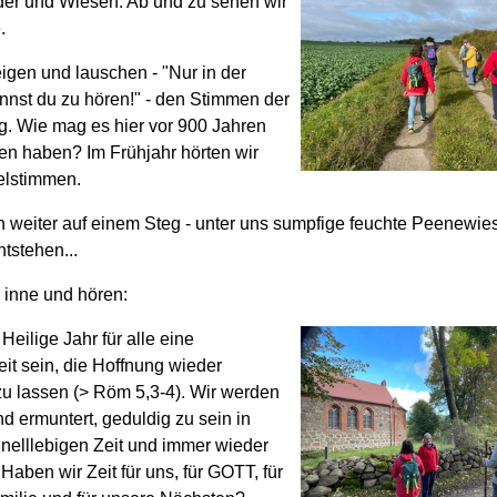
der und Wiesen. Ab und zu sehen wir
e.
igen und lauschen - "Nur in der
innst du zu hören!" - den Stimmen der
 Wie mag es hier vor 900 Jahren
n haben? Im Frühjahr hörten wir
lstimmen.
rn weiter auf einem Steg - unter uns sumpfige feuchte Peenewie
ntstehen...
n inne und hören:
eilige Jahr für alle eine
it sein, die Hoffnung wieder
zu lassen (> Röm 5,3-4). Wir werden
nd ermuntert, geduldig zu sein in
hnelllebigen Zeit und immer wieder
 Haben wir Zeit für uns, für GOTT, für