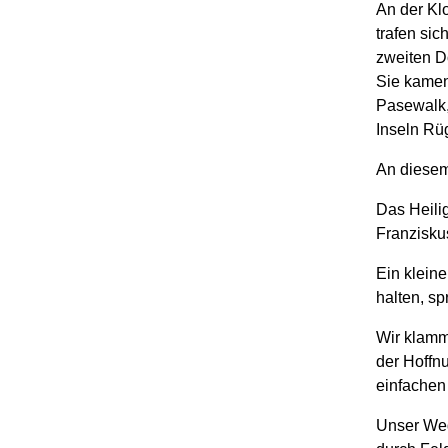
An der Klo
trafen sic
zweiten D
Sie kamen
Pasewalk,
Inseln Rü
An diesem
Das Heili
Franzisku
Ein kleine
halten, sp
Wir klamm
der Hoffn
einfachen
Unser Weg 