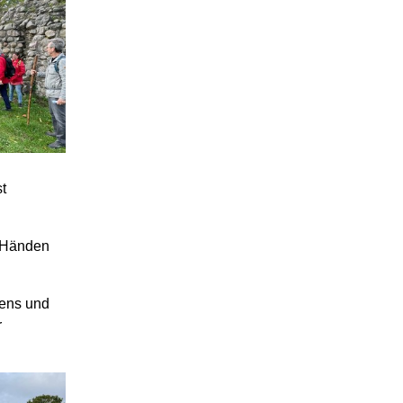
t
n Händen
bens und
r