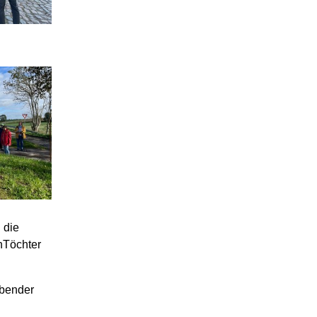
 die
nTöchter
ebender