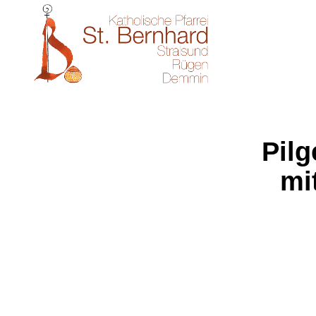
Pil
mi