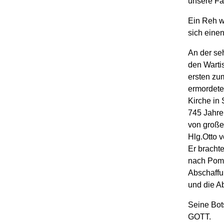
unsere Fa
Ein Reh w
sich eine
An der se
den Warti
ersten zu
ermordete
Kirche in
745 Jahre
von große
Hlg.Otto 
Er brachte
nach Pomm
Abschaffu
und die A
Seine Bots
GOTT.