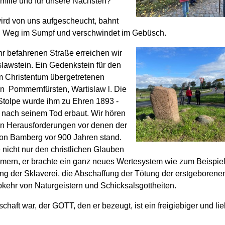
milie und für unsere Nächsten?
ird von uns aufgescheucht, bahnt
n Weg im Sumpf und verschwindet im Gebüsch.
hr befahrenen Straße erreichen wir
slawstein. Ein Gedenkstein für den
m Christentum übergetretenen
n Pommernfürsten, Wartislaw l. Die
 Stolpe wurde ihm zu Ehren 1893 -
 nach seinem Tod erbaut. Wir hören
n Herausforderungen vor denen der
von Bamberg vor 900 Jahren stand.
 nicht nur den christlichen Glauben
ern, er brachte ein ganz neues Wertesystem wie zum Beispiel
ng der Sklaverei, die Abschaffung der Tötung der erstgeborene
bkehr von Naturgeistern und Schicksalsgottheiten.
chaft war, der GOTT, den er bezeugt, ist ein freigiebiger und li