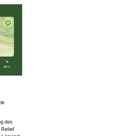
zte
ng des
 Relief