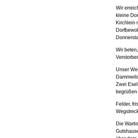
Wir errei
kleine Do
Kirchlein 
Dorfbewoh
Donnersta
Wir beten
Verstorbe
Unser Weg
Dammwildg
Zwei Esel
begrüßen
Felder, fr
Wegstrec
Die Wartis
Gutshause