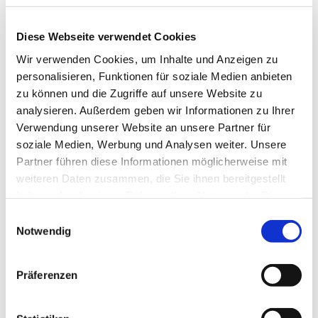
heißt für mich auf Gottes
Liebe zu vertrauen, die
Diese Webseite verwendet Cookies
allen Menschen gilt. In
Wir verwenden Cookies, um Inhalte und Anzeigen zu
diesem Heiligen Jahr soll
personalisieren, Funktionen für soziale Medien anbieten
diese Hoffnung spürbar
zu können und die Zugriffe auf unsere Website zu
werden durch Gemeinschaft, Versöhnung und den
analysieren. Außerdem geben wir Informationen zu Ihrer
Einsatz für die Würde aller Menschen.
Verwendung unserer Website an unsere Partner für
soziale Medien, Werbung und Analysen weiter. Unsere
Die Ökumenische
Partner führen diese Informationen möglicherweise mit
Pilgerinitiative
weiteren Daten zusammen, die Sie ihnen bereitgestellt
Vorpommern verbindet
haben oder die sie im Rahmen Ihrer Nutzung der Dienste
Glaubende
gesammelt haben.
unterschiedlicher
Einwilligungsauswahl
Notwendig
Konfessionen und lädt
ein gemeinsam den Weg
zu gehen. Dabei wird der
Präferenzen
Fokus nicht nur auf
spirituelle Themen
gelegt, sondern auch auf