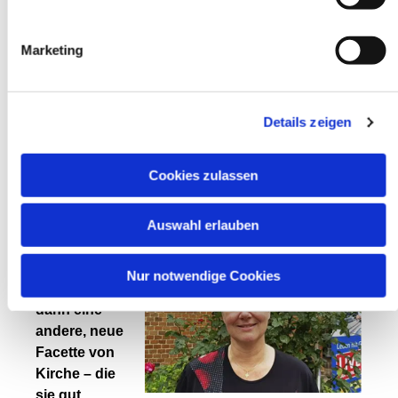
Priorität sollte sein, dass man wieder mit Gott in
Kontakt kommt.
Marketing
„Wir möchten alle Menschen ansprechen, egal
welche Konfession sie haben, ob sie an Gott
glauben oder nicht. Während manche Besucher
Details zeigen
nichts von Kirche wüssten und viele Fragen hätten,
gebe es andere, die froh seien, mal mit jemandem
zu reden, der nicht aus der eigenen Gemeinde
Cookies zulassen
kommt. „Und dann gibt es diejenigen, die katholisch
oder evangelisch, aber frustriert von der Institution
Auswahl erlauben
Kirche sind“,
(
„Hier
Nur notwendige Cookies
entdecken sie
dann eine
andere, neue
Facette von
Kirche – die
sie gut