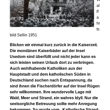
al
lf
a
hr
ts
bild Sellin 1951
Blicken wir einmal kurz zurück in die Kaiserzeit.
Die mondänen Kaiserbäder auf der Insel
Usedom sind überfüllt und nicht jeder kann es
sich leisten seinen Urlaub dort zu verbringen.
Auch wohlhabende Katholiken aus der
Hauptstadt und dem katholischen Süden in
Deutschland suchen nach Entspannung, da
sind ihnen die Fischerdörfer auf der Insel Rügen
sehr willkommen. Ihre wundervolle Lage mit
Wald, Meer und Strand, ein wahres Idyll. Nur die
seelsorgliche Betreuung sollte mehr Anregung
bekommen. So wurde vom „Katholische Strand-