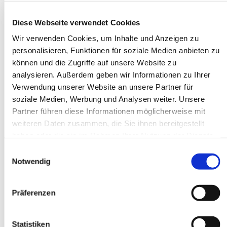
Diese Webseite verwendet Cookies
Wir verwenden Cookies, um Inhalte und Anzeigen zu
personalisieren, Funktionen für soziale Medien anbieten zu
können und die Zugriffe auf unsere Website zu
analysieren. Außerdem geben wir Informationen zu Ihrer
Verwendung unserer Website an unsere Partner für
soziale Medien, Werbung und Analysen weiter. Unsere
Partner führen diese Informationen möglicherweise mit
Bild: Kirche Sellin Heute- Tourismusseelsorge
weiteren Daten zusammen, die Sie ihnen bereitgestellt
2018 wurde vom Erzbistum Berlin eine
haben oder die sie im Rahmen Ihrer Nutzung der Dienste
Tourismusseelsorge in Leben gerufen. Organisiert
gesammelt haben.
Einwilligungsauswahl
wird diese Seelsorge am Meer von unserer Pfarrei
Notwendig
St. Bernard Stralsund-Rügen-Demmin. Marion von
Brechan, ist Referentin für die Tourismuspastoral
Präferenzen
beim Erzbistum Berlin, sie und ihre ehrenamtlichen
Mitstreiter gestalten die vielfältige
Tourismusseelsorge schon seit 2018/19. Erste
Statistiken