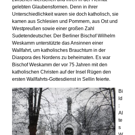
gelebten Glaubensformen. Denn in ihrer
Unterschiedlichkeit waren sie doch katholisch, sie
kamen aus Schlesien und Pommern, aus Ost und
Westpreußen sowie einer großen Zahl
Sudetendeutscher. Der Berliner Bischof Wilhelm
Weskamm unterstützte das Ansinnen einer
Wallfahrt, um katholisches Brauchtum in der
Diaspora des Nordens zu beheimaten. Es war
Bischof Weskamm der vor 75 Jahren mit den
katholischen Christen auf der Insel Rügen den
ersten Wallfahrts-Gottesdienst in Sellin feierte.
Bi
ld
:
Al
te
s
W