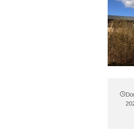
Do
202