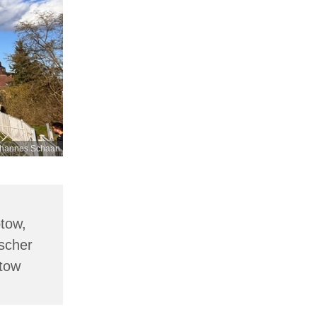
hannes Schaan
ptow,
scher
ptow