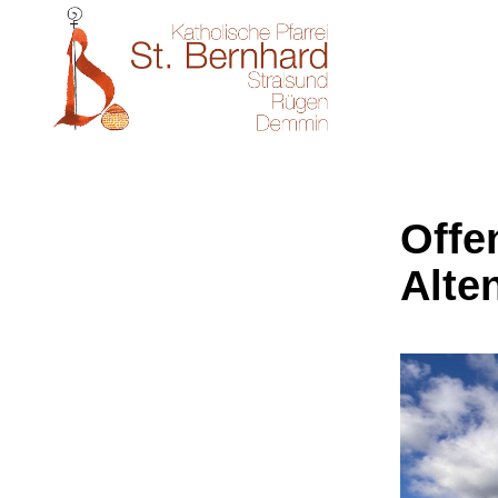
Offe
Alte