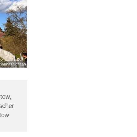
hannes Schaan
ptow,
scher
ptow