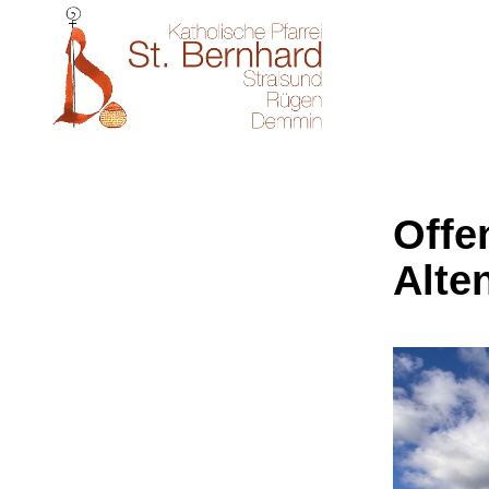
Offe
Alte