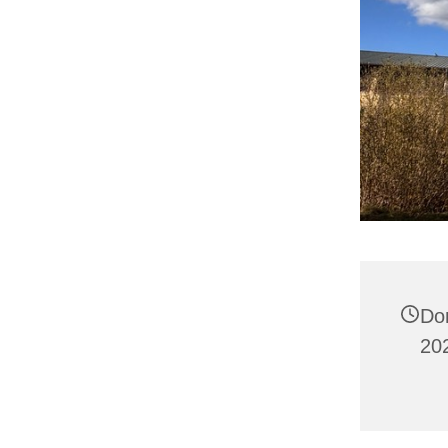
Do
202