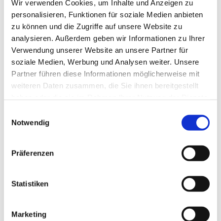
Wir verwenden Cookies, um Inhalte und Anzeigen zu
till personlig pilgrims- och trosupplevelse.
personalisieren, Funktionen für soziale Medien anbieten
Sträckan:
Stigar runt den ”öppna kapellet” i Jager
zu können und die Zugriffe auf unsere Website zu
analysieren. Außerdem geben wir Informationen zu Ihrer
Mellan 10 och 15 km
Verwendung unserer Website an unsere Partner für
soziale Medien, Werbung und Analysen weiter. Unsere
7 februari
Se upp mot himlen och se; och se molnen
Partner führen diese Informationen möglicherweise mit
högt ovanför dig
weiteren Daten zusammen, die Sie ihnen bereitgestellt
9 maj
Alla människor är av jord
haben oder die sie im Rahmen Ihrer Nutzung der Dienste
gesammelt haben.
Einwilligungsauswahl
1 augusti
Vinden blåser där den vill, och du hör
Notwendig
dess susande
7 november
och led mig till friskt vatten
Präferenzen
Ledare:
Sabine Petters, Jager
Statistiken
Tid:
kl. 10–ca 17
Kostnad:
10,00 € (på plats)
Marketing