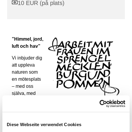
10 EUR (på plats)
”Himmel, jord,
luft och hav”
Vi inbjuder dig
att uppleva
naturen som
en mötesplats
– med oss
själva, med
Gud och med
världen. Under
våra pilgrimsdagar för kvinnor är vi tillsammans på
väg och upplever skapelsen i alla dess facetter.
Diese Webseite verwendet Cookies
Fokus ligger på kopplingen till elementen i relation