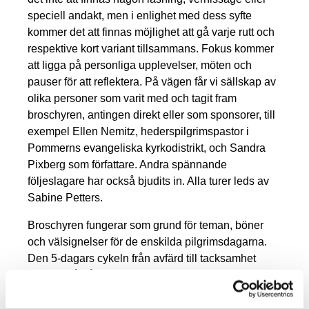
speciell andakt, men i enlighet med dess syfte
kommer det att finnas möjlighet att gå varje rutt och
respektive kort variant tillsammans. Fokus kommer
att ligga på personliga upplevelser, möten och
pauser för att reflektera. På vägen får vi sällskap av
olika personer som varit med och tagit fram
broschyren, antingen direkt eller som sponsorer, till
exempel Ellen Nemitz, hederspilgrimspastor i
Pommerns evangeliska kyrkodistrikt, och Sandra
Pixberg som författare. Andra spännande
följeslagare har också bjudits in. Alla turer leds av
Sabine Petters.
Broschyren fungerar som grund för teman, böner
och välsignelser för de enskilda pilgrimsdagarna.
Den 5-dagars cykeln från avfärd till tacksamhet
fullföljs två gånger under de tio dagarna.