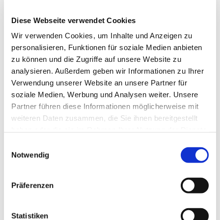
12,2
Mo. 11 mars
Avfärd - Österut till kusten
Diese Webseite verwendet Cookies
km
Thu. 12
5,8
Wir verwenden Cookies, um Inhalte und Anzeigen zu
Tillit - På vägen i skogen
mars
km
personalisieren, Funktionen für soziale Medien anbieten
Mi. 13 mars.
Courage - Söderut till
15
zu können und die Zugriffe auf unsere Website zu
Mars
Greifswalds portar
km
analysieren. Außerdem geben wir Informationen zu Ihrer
Tors. 14
Invigning - Västerut genom
24
Verwendung unserer Website an unsere Partner für
mars
vidsträckta ängar
km
soziale Medien, Werbung und Analysen weiter. Unsere
Partner führen diese Informationen möglicherweise mit
Fred. 15
14
Tacksamhet - norrut
weiteren Daten zusammen, die Sie ihnen bereitgestellt
mars
km
haben oder die sie im Rahmen Ihrer Nutzung der Dienste
25
Sa. 16 mars
Start - Österut till kusten
gesammelt haben.
km
Einwilligungsauswahl
Notwendig
12
Sön 17 mars
Tillit - På vägen i skogen
km
Courage - Söderut till
22
Präferenzen
Mo 18. mars
Greifswalds portar
km
Invigning - Västerut genom
12
Tirs 19 mars
Statistiken
vidsträckta ängar
km