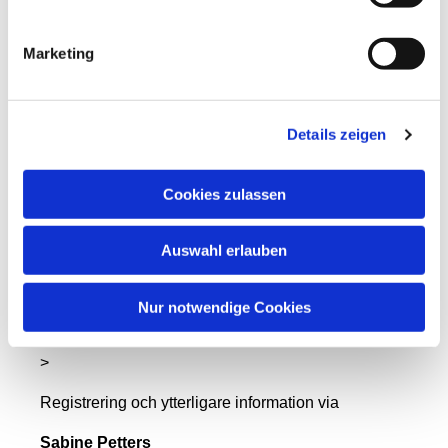
5,7
Mi 20 mars
Tankfullhet - Norrut
km
Marketing
Turerna kan bokas för en eller flera dagar
(individuellt) och blir därmed en mycket personlig
Details zeigen
pilgrimsresa.
Övernattning/dag: 22 € vandrarhem ”Alter
Cookies zulassen
Heuboden” i Jager
Start varje kl. 9.00
Auswahl erlauben
Start och mål vid kapellet i Jager
Nur notwendige Cookies
Max. Antal deltagare 10
>
Registrering och ytterligare information via
Sabine Petters