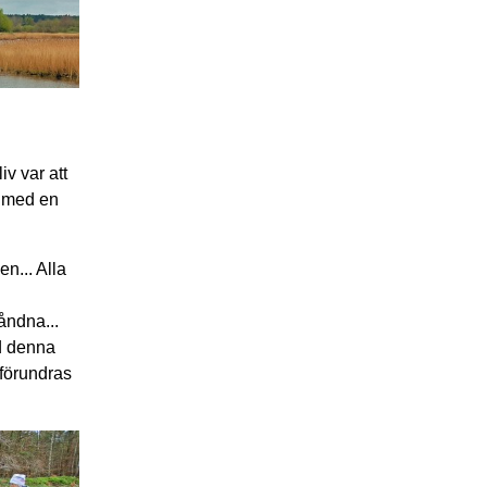
iv var att
n med en
en... Alla
åndna...
d denna
 förundras