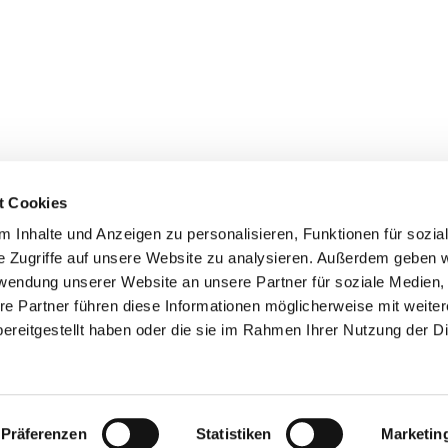
t Cookies
 Inhalte und Anzeigen zu personalisieren, Funktionen für sozia
inde Pfarrei St. Bernhard Stralsund/Rügen/Demmin • Frankens
e Zugriffe auf unsere Website zu analysieren. Außerdem geben w
rwendung unserer Website an unsere Partner für soziale Medien
Hinweisgebersystem
re Partner führen diese Informationen möglicherweise mit weite
ereitgestellt haben oder die sie im Rahmen Ihrer Nutzung der D
Impressum
Datenschutzerklärung
ChurchDesk-Login
Präferenzen
Statistiken
Marketin