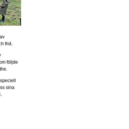
 av
h frid.
v
om följde
the.
speciell
ss sina
.