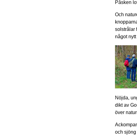
Påsken lov
Och nature
knopparna 
solstrålar 
något nyt
Nöjda, ung
dikt av Go
över natu
Ackompanj
och sjöng