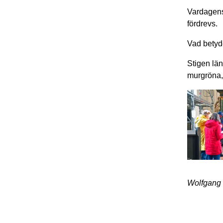
Vardagens
fördrevs.
Vad betyd
Stigen län
murgröna, 
Wolfgang