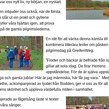
ar oss nytt liv, ny början, en nystart.
n inbjuder oss också, när de första
slår ut sin prakt och gyllene
fyller våra hjärtan igen, att prova
t på de gamla pilgrimslederna.
En idé för att väcka denna känsla till l
kombinera litterära texter om påske
pilgrimsdag på GreifenWeg.
”Floder och bäckar är befriade från is
gillar att sola idag. De firar Herrens
uppståndelse. För de är själva uppst
a och gamla jublar: Här är jag människa, här får jag vara.” Me
ethe, ackompanjerad av ljudet från Bodden, ger vi oss av för att
rens skönhet och uppleva värdefulla möten i samhället.
erade av fågelsång läste vi texter
 våra sånger.