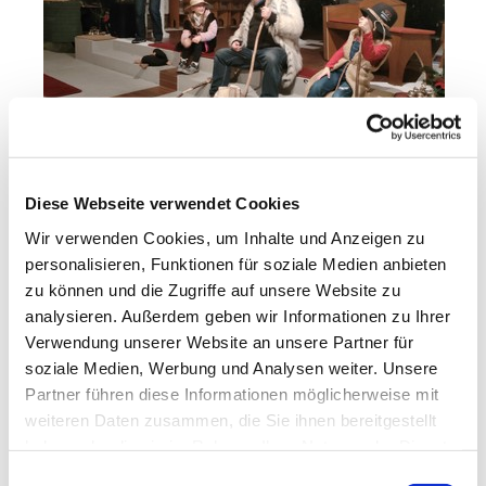
Diese Webseite verwendet Cookies
Bevor es losgeht, haben wir einige Stücke gelesen,
Wir verwenden Cookies, um Inhalte und Anzeigen zu
Mitspieler gefunden, Rollen verteilt. Wir haben
personalisieren, Funktionen für soziale Medien anbieten
schon "Stammpersonal", die über 30 Jahre dabei
zu können und die Zugriffe auf unsere Website zu
sind und es kommen immer mal neue hinzu. Unsere
analysieren. Außerdem geben wir Informationen zu Ihrer
Jüngsten sind 7 und 9 Jahre alt, sie haben vor zwei
Verwendung unserer Website an unsere Partner für
Jahren das erste Mal mitgespielt. Unser
soziale Medien, Werbung und Analysen weiter. Unsere
Krippenspiel handelte von Gott, der den Engel
Partner führen diese Informationen möglicherweise mit
Gabriel zu Maria und Josef, aber auch im weiteren
weiteren Daten zusammen, die Sie ihnen bereitgestellt
Verlauf zu Augustus, den Hirten, Herodes, der
haben oder die sie im Rahmen Ihrer Nutzung der Dienste
Wirtin und zum Schluss zu den Menschen, schickt.
gesammelt haben.
Einwilligungsauswahl