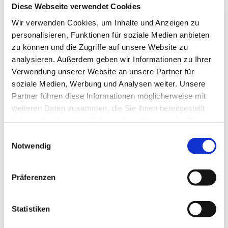
Diese Webseite verwendet Cookies
einzigartig, würdevoll, geliebt.
Wir verwenden Cookies, um Inhalte und Anzeigen zu
Die Botschaft von Ralf Knoblauch lautet: Jeder
personalisieren, Funktionen für soziale Medien anbieten
Mensch besitzt Würde, unabhängig von Herkunft,
zu können und die Zugriffe auf unsere Website zu
Status oder Leistung.
analysieren. Außerdem geben wir Informationen zu Ihrer
Verwendung unserer Website an unsere Partner für
Von Pfingsten bis Oktober sind die Könige in den
soziale Medien, Werbung und Analysen weiter. Unsere
offenen Kirchen zu sehen: auf Rügen in Stella Maris
Partner führen diese Informationen möglicherweise mit
in Binz, in Maria Meeresstern in Sellin, in St Marien
weiteren Daten zusammen, die Sie ihnen bereitgestellt
in Bergen und in Heilige Dreifaltigkeit in Stralsund.
haben oder die sie im Rahmen Ihrer Nutzung der Dienste
gesammelt haben.
Einwilligungsauswahl
Notwendig
Präferenzen
Statistiken