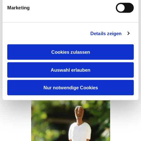
Marketing
Diese Kirchen laden ein zum Verweilen, zum
Nachdenken oder zum Beten – mitten im Trubel des
Alltags. Und das Besondere: Diese Königsfiguren
Details zeigen
werden in diesem Jahr in den Kirchen und als
Wanderkönige zu sehen sein. Übrigens, wenn Sie
wollen, wandern die Könige auch zu Ihnen nach
Cookies zulassen
Hause, in ihre Gemeinde, in einer Einrichtung,
Schule oder sogar im eigenen Laden?
Auswahl erlauben
Nur notwendige Cookies