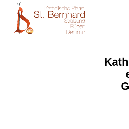
Kath
G