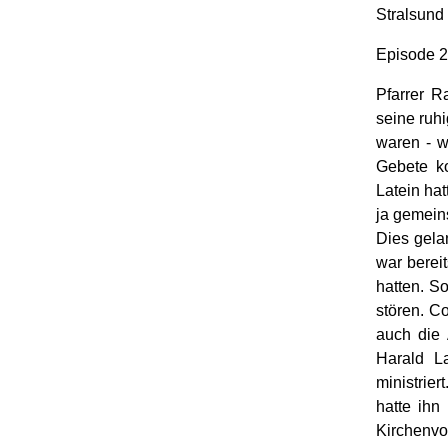
Stralsund
Episode 2
Pfarrer R
seine ruhi
waren - w
Gebete ko
Latein ha
ja gemeins
Dies gela
war berei
hatten. S
stören. C
auch die 
Harald L
ministrier
hatte ihn
Kirchenvo