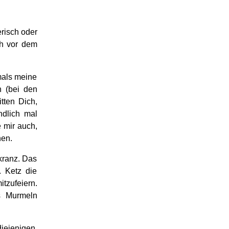
erisch oder
ch vor dem
mals meine
 (bei den
tten Dich,
dlich mal
e mir auch,
hen.
kranz. Das
. Ketz die
tzufeiern.
as Murmeln
diejenigen,