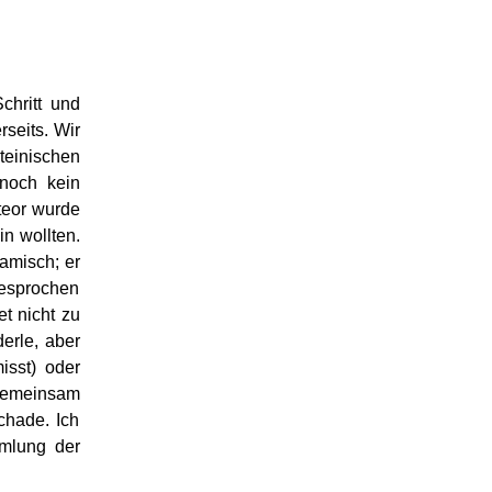
chritt und
rseits. Wir
teinischen
 noch kein
teor wurde
in wollten.
amisch; er
gesprochen
t nicht zu
erle, aber
isst) oder
gemeinsam
schade. Ich
mmlung der