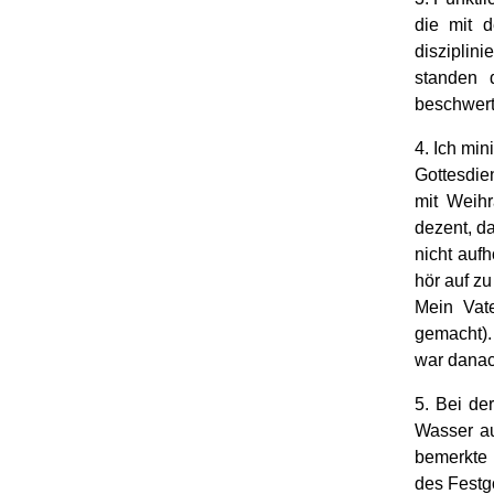
die mit 
disziplin
standen 
beschwerte
4. Ich min
Gottesdie
mit Weih
dezent, da
nicht aufh
hör auf zu
Mein Vate
gemacht).
war danac
5. Bei de
Wasser au
bemerkte 
des Festg