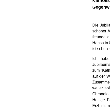
Katholis
Gegenwa
Die Jubil
schöner A
freunde a
Hansa in 
ist schon 
Ich hab
Jubiläums
zum "Kath
auf der W
Zusammens
weiter so
Chronolo
Heilige F
Erzbistum)