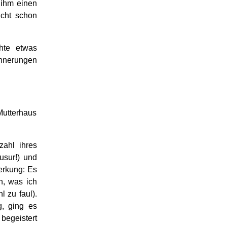
 ihm einen
icht schon
hte etwas
innerungen
Mutterhaus
zahl ihres
usur!) und
erkung: Es
n, was ich
l zu faul).
g, ging es
begeistert