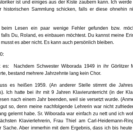
storiker ist und einiges aus der Kiste zaubern kann. Ich werde
r historischen Sammlung schicken, falls er diese ohnehin n
 beim Lesen ein paar wenige Fehler gefunden bzw. möc
 falls Du, Roland, es einbauen möchtest. Du kannst meine Er
 musst es aber nicht. Es kann auch persönlich bleiben.
40:
t es: Nachdem Schwester Wiborada 1949 in ihr Görlitzer 
rte, bestand mehrere Jahrzehnte lang kein Chor.
uss es heißen 1959. (An anderer Stelle stimmt die Jahres
. Ich hatte bei ihr mit 9 Jahren Klavierunterricht (in der Kla
esen nach einem Jahr beenden, weil sie versetzt wurde. (Anm
gut so, denn meine nachfolgende Lehrerin war nicht zufriede
ang gelernt habe. Sr. Wiborada war einfach zu nett und ich woh
ächsten Klavierlehrerin, Frau Thiel am Carl-Heidemann-Rin
r Sache. Aber immerhin mit dem Ergebnis, dass ich bis heute 