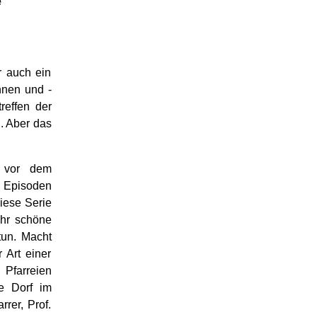
e
r auch ein
nnen und -
reffen der
. Aber das
 vor dem
e Episoden
iese Serie
ehr schöne
tun. Macht
 Art einer
Pfarreien
he Dorf im
rrer, Prof.