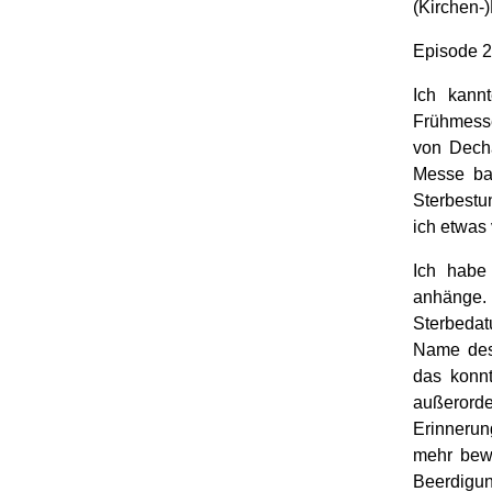
(Kirchen
Episode 2
Ich kannt
Frühmess
von Decha
Messe ba
Sterbestu
ich etwas 
Ich habe
anhänge.
Sterbedat
Name des 
das konnt
außeror
Erinnerung
mehr bewu
Beerdigun