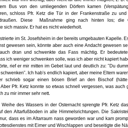
dem Bus von den umliegenden Dörfern kamen (Verspätun
ieren, schloss Pfr. Ketz die Tür in der Frankenstraße zu und
draußen. Diese Maßnahme ging nach hinten los; die
 sich massiv. Er hat es nicht wiederholt.
istrierte im St. Josefsheim in der bereits umgebauten Kapelle. 
nst gewesen sein, könnte aber auch eine Andacht gewesen sei
rauch dran und schwenkte das Fass mächtig. Er bedeutete
ss ich weniger schwenken solle, was ich aber nicht kapiert hab
örte, rief er mir mitten im Gebet laut und deutlich zu: "Du du
 schwenken". Ich hab's endlich kapiert, aber meine Eltern waren
r schrieb sogar einen bösen Brief an den Bischof (hätte
 Aber Pfr. Ketz konnte so etwas schnell vergessen, was auch g
h zu mir immer sehr nett.
r Weihe des Wassers in der Osternacht sprengte Pfr. Ketz da
f den Altarfußboden in alle Himmelsrichtungen. Die Sakriste
nur, dass es im Altarraum nass geworden war und kam prom
ottesdienstes mit Eimer und Wischlappen und beseitigte die Näs