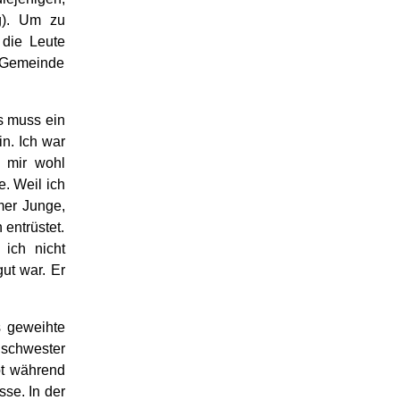
g). Um zu
 die Leute
 Gemeinde
Es muss ein
n. Ich war
 mir wohl
e. Weil ich
mmer Junge,
 entrüstet.
 ich nicht
ut war. Er
s geweihte
ischwester
pt während
se. In der