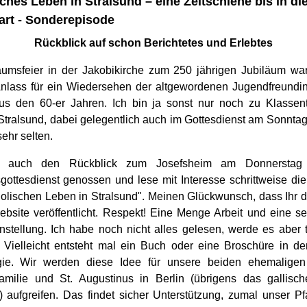
ches Leben in Stralsund – eine Zeitschiene bis in di
rt - Sonderepisode
Rückblick auf schon Berichtetes und Erlebtes
äumsfeier in der Jakobikirche zum 250 jährigen Jubiläum wa
nlass für ein Wiedersehen der altgewordenen Jugendfreundi
us den 60-er Jahren. Ich bin ja sonst nur noch zu Klassent
Stralsund, dabei gelegentlich auch im Gottesdienst am Sonntag
sehr selten.
e auch den Rückblick zum Josefsheim am Donnerstag
gottesdienst genossen und lese mit Interesse schrittweise di
olischen Leben in Stralsund". Meinen Glückwunsch, dass Ihr d
ebsite veröffentlicht. Respekt! Eine Menge Arbeit und eine s
tellung. Ich habe noch nicht alles gelesen, werde es aber 
! Vielleicht entsteht mal ein Buch oder eine Broschüre in der
gie. Wir werden diese Idee für unsere beiden ehemaligen 
amilie und St. Augustinus in Berlin (übrigens das gallisc
 aufgreifen. Das findet sicher Unterstützung, zumal unser Pfa