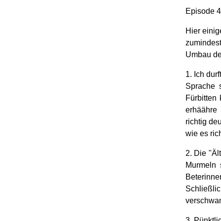
Episode 4
Hier einig
zumindest
Umbau der
1. Ich du
Sprache 
Fürbitten
erhäähre
richtig de
wie es ric
2. Die "Ä
Murmeln s
Beterinne
Schließli
verschwa
3. Pünktli