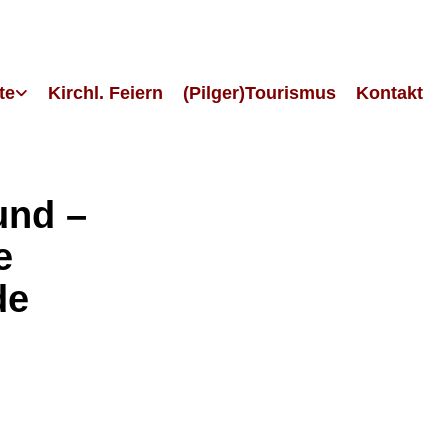
te
Kirchl. Feiern
(Pilger)Tourismus
Kontakt
und –
e
de