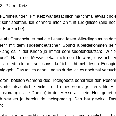
3: Pfarrer Ketz
e Erinnerungen. Pfr. Ketz war tatsächlich manchmal etwas chol
 sehr spontan. Ich erinnere mich an fünf Ereignisse (alle no
 Pfarrkirche):
rfte als Grundschüler mal die Lesung lesen. Allerdings muss da
sehr mit dem sudetendeutschen Sound rübergekommen sein
 klang es in der Kirche ja immer sehr sudetendeutsch: "Wir bi
 uns". Nach der Messe bekam ich den Hinweis, dass ich en
utsch reden lernen soll, sonst darf ich nicht mehr lesen. Er sagt
htig geht. Das tat ich dann, und so durfte ich es nochmal versuc
lteren" beteten während des Hochgebets beharrlich den Rosen
törte tatsächlich ziemlich und eines sonntags herrschte Pfr
n (vorrangig alte Damen) in der Messe an, beim Hochgebet mi
ch war es ja bereits deutschsprachig. Das hat gewirkt. D
nd.
chkeit war ihm wichtig, aber nicht für alle immer möglich, z. B. 