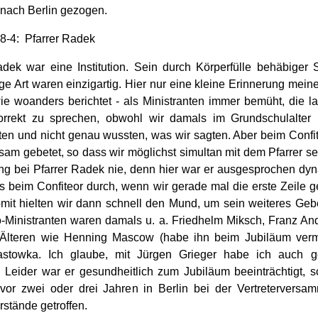
 nach Berlin gezogen.
8-4: Pfarrer Radek
adek war eine Institution. Sein durch Körperfülle behäbiger S
ge Art waren einzigartig. Hier nur eine kleine Erinnerung meine
ie woanders berichtet - als Ministranten immer bemüht, die la
rrekt zu sprechen, obwohl wir damals im Grundschulalter
tten und nicht genau wussten, was wir sagten. Aber beim Confi
am gebetet, so dass wir möglichst simultan mit dem Pfarrer se
ng bei Pfarrer Radek nie, denn hier war er ausgesprochen dyn
ts beim Confiteor durch, wenn wir gerade mal die erste Zeile 
omit hielten wir dann schnell den Mund, um sein weiteres Gebe
o-Ministranten waren damals u. a. Friedhelm Miksch, Franz And
Älteren wie Henning Mascow (habe ihn beim Jubiläum verm
astowka. Ich glaube, mit Jürgen Grieger habe ich auch 
t. Leider war er gesundheitlich zum Jubiläum beeinträchtigt, 
 vor zwei oder drei Jahren in Berlin bei der Vertreterversa
rstände getroffen.