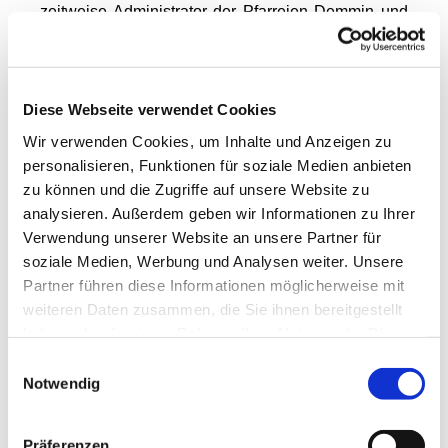
zeitweise Administrator der Pfarreien Demmin und
Bergen. In Stralsund war schon 1807 unter
französischer Besatzung die erste katholische
Schule eingerichtet worden.1912 ernennt ihn
Fürstbischof Kopp zum Erzpriester des neuen
Diese Webseite verwendet Cookies
Archipresbyterats Stralsund. Das Anwachsen der
Wir verwenden Cookies, um Inhalte und Anzeigen zu
katholischen Bevölkerung in der Stadt um die
personalisieren, Funktionen für soziale Medien anbieten
Wende vom 19. zum 20. Jahrhundert erfordert
zu können und die Zugriffe auf unsere Website zu
dringend die Vergrößerung des Kirchengebäudes,
analysieren. Außerdem geben wir Informationen zu Ihrer
und so lässt er 1905 das Gotteshaus erweitern und
Verwendung unserer Website an unsere Partner für
zieht als erster Pfarrer in die Frankenstraße 39.
soziale Medien, Werbung und Analysen weiter. Unsere
Während seiner Amtszeit kommt es zur Gründung
Partner führen diese Informationen möglicherweise mit
zahlreicher Vereine, denn „eine Gemeinde ohne ein
weiteren Daten zusammen, die Sie ihnen bereitgestellt
blühendes, religiöses Leben war derzeit ohne
haben oder die sie im Rahmen Ihrer Nutzung der Dienste
Vereine nicht denkbar“. Es entstehen der „Arbeiter -
gesammelt haben.
Einwilligungsauswahl
und Handwerkerverein“, ein Jugendverein, die
Notwendig
Marianische Jungfrauen-Kongregation, ein
Katholischer Leseverein und der Borromäus Verein,
der St, Elisabetverein und die
Präferenzen