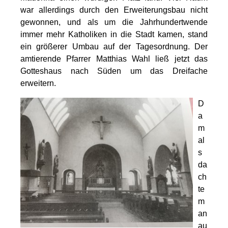
war allerdings durch den Erweiterungsbau nicht
gewonnen, und als um die Jahrhundertwende
immer mehr Katholiken in die Stadt kamen, stand
ein größerer Umbau auf der Tagesordnung. Der
amtierende Pfarrer Matthias Wahl ließ jetzt das
Gotteshaus nach Süden um das Dreifache
erweitern.
D
a
m
al
s
da
ch
te
m
an
au