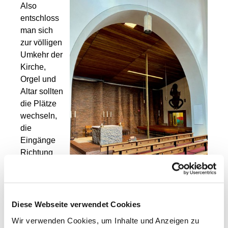
Also
entschloss
man sich
zur völligen
Umkehr der
Kirche,
Orgel und
Altar sollten
die Plätze
wechseln,
die
Eingänge
Richtung
Frankenwal
l verlegt und
die Wand
zur
Diese Webseite verwendet Cookies
Frankenstraße schallisoliert werden. Durch den
Wir verwenden Cookies, um Inhalte und Anzeigen zu
Pfarrer Georg Ketz wurde für die Gestaltung des