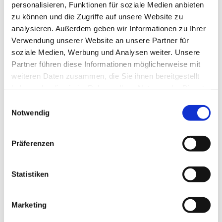
personalisieren, Funktionen für soziale Medien anbieten
Altarraumes der über die Grenzen Deutschlands
zu können und die Zugriffe auf unsere Website zu
hinaus bekannte Dresdener Künstler Friedrich
analysieren. Außerdem geben wir Informationen zu Ihrer
Press gewonnen. Von ihm stammt die für die
Verwendung unserer Website an unsere Partner für
Christen der damaligen DDR hoffnungsvoll
soziale Medien, Werbung und Analysen weiter. Unsere
stimmende Idee, dass die Wellen des roten Meeres
Partner führen diese Informationen möglicherweise mit
stillstehen müssen, während als Dank für die
weiteren Daten zusammen, die Sie ihnen bereitgestellt
Führung Gottes durch das „Rote Meer“ das
haben oder die sie im Rahmen Ihrer Nutzung der Dienste
neutestamentliche Opfer Christi auf einem
gesammelt haben.
Einwilligungsauswahl
Granitblock gefeiert wird. Das goldbronzene Kreuz
Notwendig
steht dabei als Siegeszeichen neben dem Altar, wie
eine Lanze in die Erde gestochen. Dieses Konzept
wurde auch ausgeführt. Nachdem der über sieben
Präferenzen
Tonnen schwere Granitblock aus Meißen von der
Stralsunder Volkswerft mittels Spezialhebezeuge in
Statistiken
die Kirche gehievt war, konnte das „Rote Meer“
geschlossen und mit Isoliermasse hinterschäumt
werden.
Marketing
Während das Kreuz in Lauchhammer gegossen