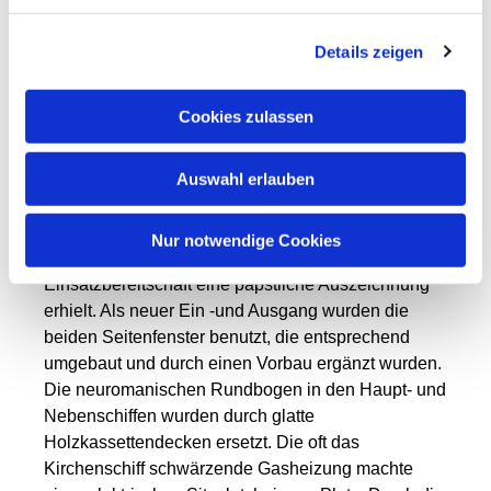
wurde, waren an den sonstigen Umbauten
Stralsunder Bau-, Dachdecker-, Tischler- und
Details zeigen
Schlosserfirmen beteiligt. Ein wesentlicher Anteil
der Bauleistungen wurde durch Mitglieder der
Cookies zulassen
Gemeinde erbracht, beispielsweise das Abheben
des alten Fußbodens und das Abschrägen des
Auswahl erlauben
gesamten Raumes zur neuen Altarinsel hin.
Stellvertretend für die vielen aktiven
Gemeindemitglieder sei hier Herr Friedrich Wagner
Nur notwendige Cookies
genannt, der später für seine große
Einsatzbereitschaft eine päpstliche Auszeichnung
erhielt. Als neuer Ein -und Ausgang wurden die
beiden Seitenfenster benutzt, die entsprechend
umgebaut und durch einen Vorbau ergänzt wurden.
Die neuromanischen Rundbogen in den Haupt- und
Nebenschiffen wurden durch glatte
Holzkassettendecken ersetzt. Die oft das
Kirchenschiff schwärzende Gasheizung machte