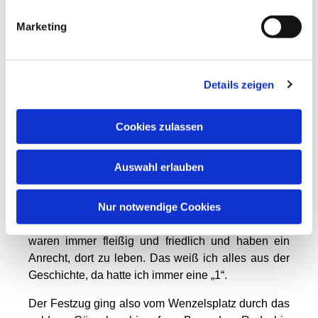
daran zurück. Unser Haus in Altehrenberg stand auf
einem Berg. Von Bergen und Wäldern war unser Ort
Marketing
umgeben und wir lebten in Eintracht mit den
Tschechen, die in Musik und Gesang ganz groß
sind. Da kann ihnen so leicht keiner was
Details zeigen
vormachen!
1928 oder 1929, so genau weiß ich es nicht mehr,
Cookies zulassen
sind wir zur Tante nach Prag gefahren und haben
sie besucht. Zur gleichen Zeit fand dort die 1000-
Auswahl erlauben
jährige Wenzels Feier statt. Der heilige Wenzel war
König von Böhmen. Er war es, der die Deutschen
ins Land geholt hat. Die Deutschen haben den
Nur notwendige Cookies
Urwald gerodet und sich sesshaft gemacht. Sie
waren immer fleißig und friedlich und haben ein
Anrecht, dort zu leben. Das weiß ich alles aus der
Geschichte, da hatte ich immer eine „1“.
Der Festzug ging also vom Wenzelsplatz durch das