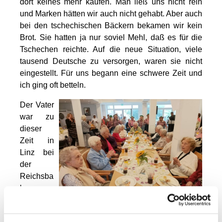
dort keines mehr kaufen. Man ließ uns nicht rein
und Marken hätten wir auch nicht gehabt. Aber auch
bei den tschechischen Bäckern bekamen wir kein
Brot. Sie hatten ja nur soviel Mehl, daß es für die
Tschechen reichte. Auf die neue Situation, viele
tausend Deutsche zu versorgen, waren sie nicht
eingestellt. Für uns begann eine schwere Zeit und
ich ging oft betteln.
Der Vater
war zu
dieser
Zeit in
Linz bei
der
Reichsba
hn
kriegsver
pflichtet.