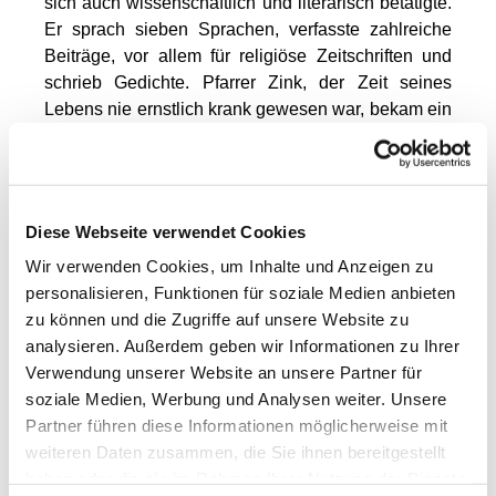
sich auch wissenschaftlich und literarisch betätigte.
Er sprach sieben Sprachen, verfasste zahlreiche
Beiträge, vor allem für religiöse Zeitschriften und
schrieb Gedichte. Pfarrer Zink, der Zeit seines
Lebens nie ernstlich krank gewesen war, bekam ein
Jahr vor seinem Tod Kreislauf - und
Herzbeschwerden und erlag am 29. Mai 1840 um
6.30 Uhr einem Schlagfluss. Er wurde unter großer
Anteilnahme am 2. Juni in seiner, unserer Kirche
Diese Webseite verwendet Cookies
vor dem Altar beigesetzt.
Wir verwenden Cookies, um Inhalte und Anzeigen zu
Es gab einen Nachruf für Zink von unserer
personalisieren, Funktionen für soziale Medien anbieten
Gemeinde in der Lokalzeitung „Sundine“.
zu können und die Zugriffe auf unsere Website zu
analysieren. Außerdem geben wir Informationen zu Ihrer
Pfarrer Zink
Verwendung unserer Website an unsere Partner für
bestimmte unsere
soziale Medien, Werbung und Analysen weiter. Unsere
Gemeinde zu seinem
Partner führen diese Informationen möglicherweise mit
Universalerben.
weiteren Daten zusammen, die Sie ihnen bereitgestellt
Darin folgende
haben oder die sie im Rahmen Ihrer Nutzung der Dienste
Bemerkung: