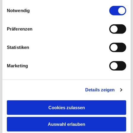
gesammelt haben.
Einwilligungsauswahl
…“jedoch nur unter
Notwendig
der Bedingung, dass
auf ihre Rechnung
von meinen
Präferenzen
Nachfolgern auf
ewige Zeiten dreimal
Statistiken
jährlich für die Ruhe
meiner Seele heilige
Messe gelesen werden solle, und zwar eine an
Marketing
meine Todestage, oder ungefähr um dieselbe Zeit,
eine während des hiesigen Sommers- und eine
während des Winterjahrmarktes mit jedesmaliger
Details zeigen
vorangehender Ankündigung“. Seine wertvolle
Bibliothek, die weder im Ganzen noch teilweise
veräußert werden sollte, vermachte er ebenfalls der
Cookies zulassen
Gemeinde. Dies wurde leider nicht eingehalten,
dass Diözesanarchiv in Erfurt hat sich gefreut. Sein
Auswahl erlauben
Tagebuch wurde von Pfarrer Stefan Kotzula aus