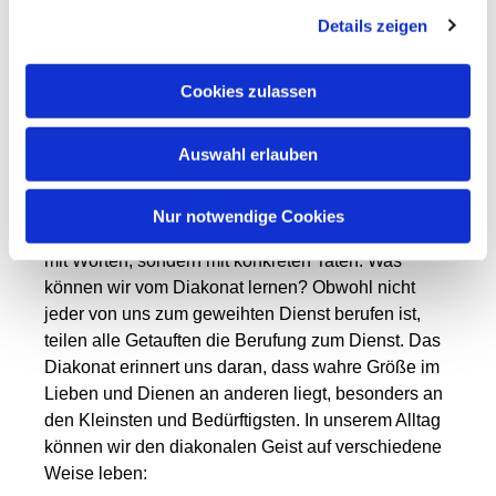
Details zeigen
Ilona Schwarzkopf
Dieses konkrete und alltägliche Zeugnis gab und
Cookies zulassen
gibt diesen Helfern eine besondere Nähe zu den
Menschen, da sie große Herausforderungen auch
Auswahl erlauben
als Laien erleben. Zudem ist ihre Präsenz
besonders im St. Josefs Heim in unserer
Pfarrgemeinde eine ständige Erinnerung daran,
Nur notwendige Cookies
dass die Kirche sich im Dienst engagiert, nicht nur
mit Worten, sondern mit konkreten Taten. Was
können wir vom Diakonat lernen? Obwohl nicht
jeder von uns zum geweihten Dienst berufen ist,
teilen alle Getauften die Berufung zum Dienst. Das
Diakonat erinnert uns daran, dass wahre Größe im
Lieben und Dienen an anderen liegt, besonders an
den Kleinsten und Bedürftigsten. In unserem Alltag
können wir den diakonalen Geist auf verschiedene
Weise leben: