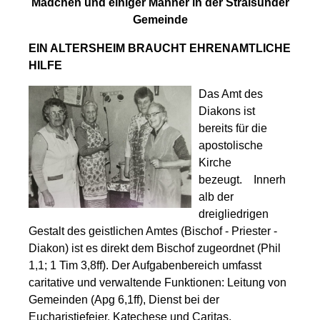
Mädchen und einiger Männer in der Stralsunder
Gemeinde
EIN ALTERSHEIM BRAUCHT EHRENAMTLICHE
HILFE
Das Amt des
Diakons ist
bereits für die
apostolische
Kirche
bezeugt. Innerh
alb der
dreigliedrigen
Gestalt des geistlichen Amtes (Bischof - Priester -
Diakon) ist es direkt dem Bischof zugeordnet (Phil
1,1; 1 Tim 3,8ff). Der Aufgabenbereich umfasst
caritative und verwaltende Funktionen: Leitung von
Gemeinden (Apg 6,1ff), Dienst bei der
Eucharistiefeier, Katechese und Caritas.