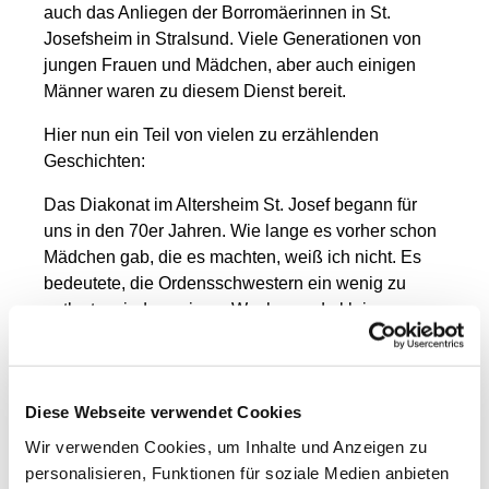
auch das Anliegen der Borromäerinnen in St.
Josefsheim in Stralsund. Viele Generationen von
jungen Frauen und Mädchen, aber auch einigen
Männer waren zu diesem Dienst bereit.
Hier nun ein Teil von vielen zu erzählenden
Geschichten:
Das Diakonat im Altersheim St. Josef begann für
uns in den 70er Jahren. Wie lange es vorher schon
Mädchen gab, die es machten, weiß ich nicht. Es
bedeutete, die Ordensschwestern ein wenig zu
entlasten, indem wir am Wochenende kleine
Dienste wie Tischdecken, Saubermachen, mit den
alten Leuten spielen und Erzählen übernahmen.
Später übernachteten oder wachten wir zu zweit
Diese Webseite verwendet Cookies
von Freitag bis Samstag oder Samstag bis Sonntag
im Schwesternzimmer. Dazu gehörte, nach den
Wir verwenden Cookies, um Inhalte und Anzeigen zu
alten Leuten zu schauen, auch mal den Schieber zu
personalisieren, Funktionen für soziale Medien anbieten