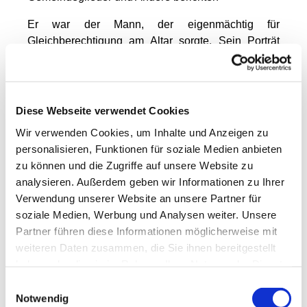
Er war der Mann, der eigenmächtig für
Gleichberechtigung am Altar sorgte. Sein Porträt
hängt neben einer Figur der Gottesmutter Maria.
Thomas Markgraff-Kosch schaut zum Bild und sagt:
„Das ist Eberhard Mainka, der erste Pfarrer, unter
dem ich gearbeitet habe. Er hat schon 1968
Diese Webseite verwendet Cookies
ignoriert, dass Mädchen in der katholischen Kirche
Wir verwenden Cookies, um Inhalte und Anzeigen zu
nicht am Altar stehen dürfen.“
personalisieren, Funktionen für soziale Medien anbieten
zu können und die Zugriffe auf unsere Website zu
Thomas Markgraff-Kosch/ Berlin
analysieren. Außerdem geben wir Informationen zu Ihrer
Pfarrer Mainka über seinen Kietz im „Tagesspiegel“
Verwendung unserer Website an unsere Partner für
soziale Medien, Werbung und Analysen weiter. Unsere
Neukölln, das sind statistisch gesehen 303341
Partner führen diese Informationen möglicherweise mit
Einwohner, darunter 64568 Ausländer aus 160
weiteren Daten zusammen, die Sie ihnen bereitgestellt
Nationen; mittleres Haushaltsnettoeinkommen 1300
haben oder die sie im Rahmen Ihrer Nutzung der Dienste
Euro, 40208 Sozialhilfeempfänger. Neukölln: Meine
gesammelt haben.
Einwilligungsauswahl
Straße heißt Saalestraße. Meine Straße ist dreckig.
Notwendig
Die Straße ist lang. Ich würde lieber woanders