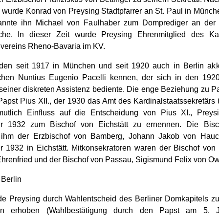
s wurde Konrad von Preysing Stadtpfarrer an St. Paul in Münch
annte ihn Michael von Faulhaber zum Domprediger an der
che. In dieser Zeit wurde Preysing Ehrenmitglied des Ka
vereins Rheno-Bavaria im KV.
 den seit 1917 in München und seit 1920 auch in Berlin akkr
chen Nuntius Eugenio Pacelli kennen, der sich in den 192
seiner diskreten Assistenz bediente. Die enge Beziehung zu Pa
Papst Pius XII., der 1930 das Amt des Kardinalstaatssekretärs
mutlich Einfluss auf die Entscheidung von Pius XI., Prey
r 1932 zum Bischof von Eichstätt zu ernennen. Die Bisc
 ihm der Erzbischof von Bamberg, Johann Jakob von Hauc
 1932 in Eichstätt. Mitkonsekratoren waren der Bischof von
Ehrenfried und der Bischof von Passau, Sigismund Felix von Ow-
 Berlin
e Preysing durch Wahlentscheid des Berliner Domkapitels z
in erhoben (Wahlbestätigung durch den Papst am 5. J