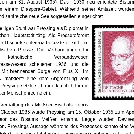
ation am 31. August 1935). Das 1930 neu errichtete Bistu
in einem Diaspora-Gebiet. Während seiner Amtszeit wurde
d zahlreiche neue Seelsorgestellen eingerichtet.
iligen Stuhl war Preysing als Diplomat in
chen Hauptstadt tätig. Als Pressereferent
er Bischofskonferenz befasste er sich mit
lischen Presse. Die Verhandlungen für
atholische Verbandswesen
ressewesen) scheiterten 1936, und die
 Mit brennender Sorge von Pius XI. im
7 markierte eine klare Abgrenzung vom
Preysing setzte sich innerkirchlich für die
er Menschenrechte ein.
Verhaftung des Meißner Bischofs Petrus
Oktober 1935 wurde Preysing am 15. Oktober 1935 zum Apo
rator des Bistums Meißen ernannt. Legge wurden Devise
en. Preysings Aussage während des Prozesses konnte eine Ve
Geldstrafe wegen fahrlässiger Devisenverschiebung nicht verh