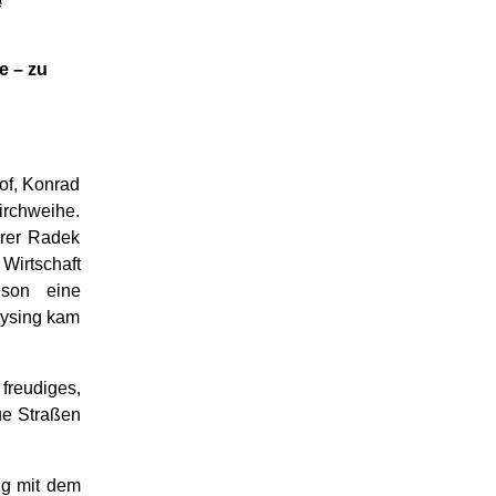
e
e – zu
of, Konrad
rchweihe.
rrer Radek
 Wirtschaft
ison eine
eysing kam
freudiges,
ue Straßen
ng mit dem