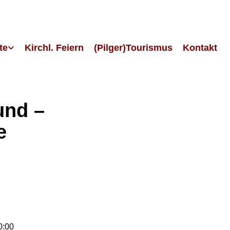
te
Kirchl. Feiern
(Pilger)Tourismus
Kontakt
und –
e
0:00