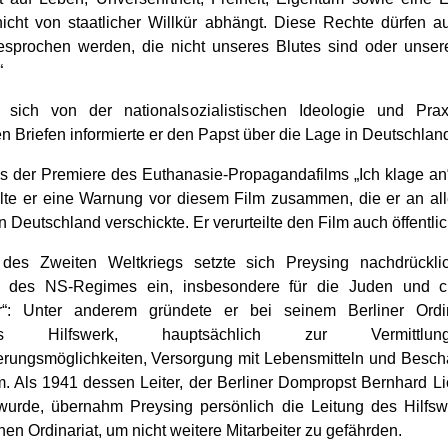
icht von staatlicher Willkür abhängt. Diese Rechte dürfen 
esprochen werden, die nicht unseres Blutes sind oder unse
“
 sich von der nationalsozialistischen Ideologie und Pra
n Briefen informierte er den Papst über die Lage in Deutschlan
s der Premiere des Euthanasie-Propagandafilms „Ich klage an“
ellte er eine Warnung vor diesem Film zusammen, die er an al
n Deutschland verschickte. Er verurteilte den Film auch öffentlic
des Zweiten Weltkriegs setzte sich Preysing nachdrücklic
n des NS-Regimes ein, insbesondere für die Juden und ch
er“: Unter anderem gründete er bei seinem Berliner Ordi
iches Hilfswerk, hauptsächlich zur Vermittl
ungsmöglichkeiten, Versorgung mit Lebensmitteln und Besch
 Als 1941 dessen Leiter, der Berliner Dompropst Bernhard Li
 wurde, übernahm Preysing persönlich die Leitung des Hilfs
hen Ordinariat, um nicht weitere Mitarbeiter zu gefährden.