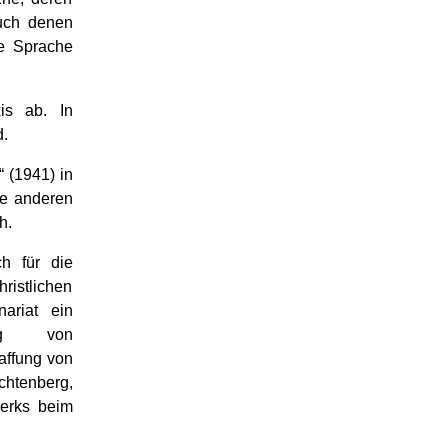
auch denen
re Sprache
xis ab. In
d.
 (1941) in
le anderen
h.
h für die
ristlichen
nariat ein
ung von
affung von
chtenberg,
werks beim