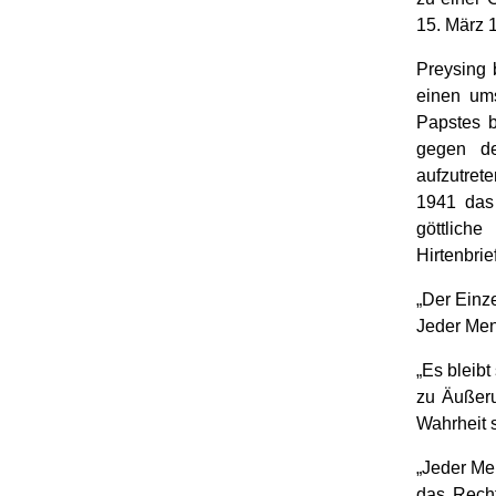
15. März 
Preysing 
einen ums
Papstes b
gegen de
aufzutrete
1941 das
göttlich
Hirtenbrie
„Der Einze
Jeder Men
„Es bleib
zu Äußer
Wahrheit s
„Jeder Me
das Recht