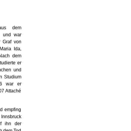
 aus dem
g und war
r Graf von
Maria Ida,
 Nach dem
udierte er
ünchen und
in Studium
06 war er
07 Attaché
nd empfing
 Innsbruck
f ihn der
ch dem Tod