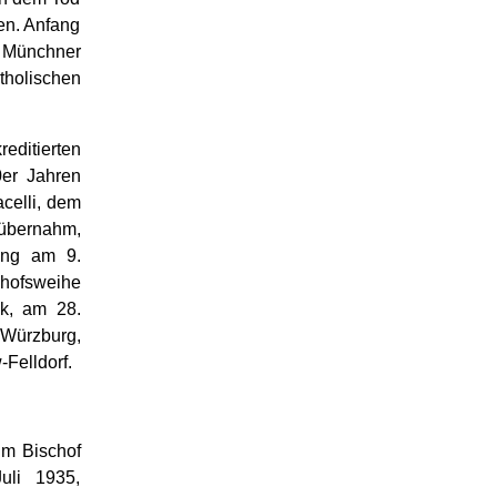
en. Anfang
 Münchner
tholischen
editierten
0er Jahren
celli, dem
 übernahm,
sing am 9.
hofsweihe
k, am 28.
 Würzburg,
Felldorf.
um Bischof
uli 1935,