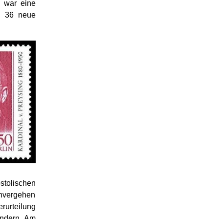
m war eine
n 36 neue
stolischen
nvergehen
rurteilung
indern. Am