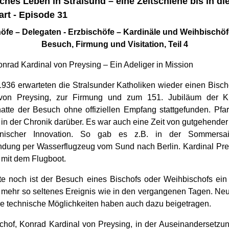
ches Leben in Stralsund – eine Zeitschiene bis in di
rt - Episode 31
öfe – Delegaten - Erzbischöfe – Kardinäle und Weihbischöf
Besuch, Firmung und Visitation, Teil 4
onrad Kardinal von Preysing – Ein Adeliger in Mission
1936 erwarteten die Stralsunder Katholiken wieder einen Bisch
 von Preysing, zur Firmung und zum 151. Jubiläum der Ki
atte der Besuch ohne offiziellen Empfang stattgefunden. Pfa
 in der Chronik darüber. Es war auch eine Zeit von gutgehender
nischer Innovation. So gab es z.B. in der Sommersa
ndung per Wasserflugzeug vom Sund nach Berlin. Kardinal Pr
 mit dem Flugboot.
e noch ist der Besuch eines Bischofs oder Weihbischofs ein 
t mehr so seltenes Ereignis wie in den vergangenen Tagen. Ne
e technische Möglichkeiten haben auch dazu beigetragen.
chof, Konrad Kardinal von Preysing, in der Auseinandersetzu