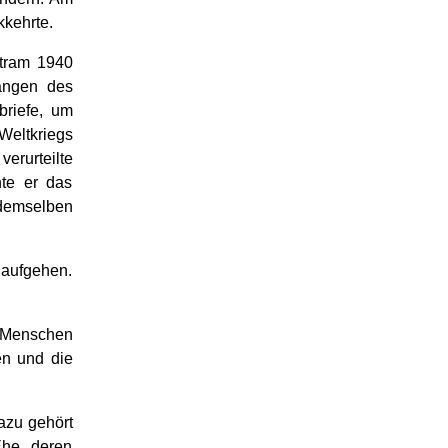
kkehrte.
rtram 1940
rängen des
briefe, um
eltkriegs
verurteilte
te er das
demselben
e aufgehen.
n Menschen
n und die
azu gehört
Ehe, deren