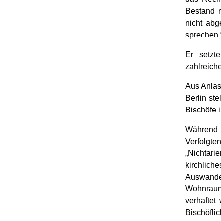
Bestand n
nicht abg
sprechen.
Er setzte
zahlreiche
Aus Anlas
Berlin st
Bischöfe i
Während 
Verfolgte
„Nichtari
kirchl
Auswander
Wohnraum.
verhaftet
Bischöflic