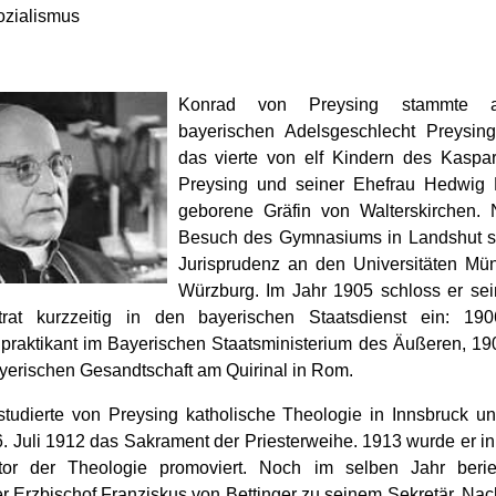
ozialismus
Konrad von Preysing stammte
bayerischen Adelsgeschlecht Preysin
das vierte von elf Kindern des Kaspa
Preysing und seiner Ehefrau Hedwig 
geborene Gräfin von Walterskirchen.
Besuch des Gymnasiums in Landshut st
Jurisprudenz an den Universitäten M
Würzburg. Im Jahr 1905 schloss er se
rat kurzzeitig in den bayerischen Staatsdienst ein: 19
alpraktikant im Bayerischen Staatsministerium des Äußeren, 19
ayerischen Gesandtschaft am Quirinal in Rom.
tudierte von Preysing katholische Theologie in Innsbruck u
6. Juli 1912 das Sakrament der Priesterweihe. 1913 wurde er in
or der Theologie promoviert. Noch im selben Jahr berie
 Erzbischof Franziskus von Bettinger zu seinem Sekretär. Na