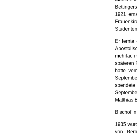
Bettinger
1921 ern
Frauenkir
Studenten
Er lernte
Apostolis
mehrfach 
späteren 
hatte ver
Septembe
spendete
September
Matthias 
Bischof in
1935 wurd
von Berl