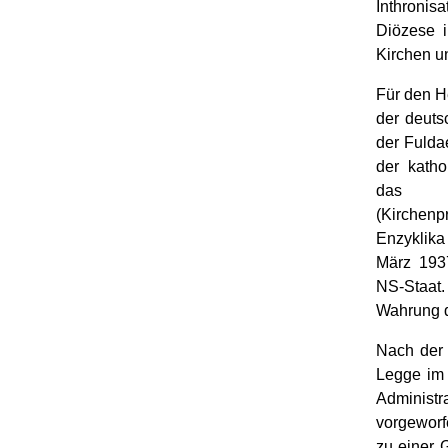
Inthronis
Diözese 
Kirchen un
Für den He
der deuts
der Fulda
der katho
das k
(Kirchenp
Enzyklika
März 193
NS-Staat. 
Wahrung d
Nach der 
Legge im 
Administ
vorgeworf
zu einer 