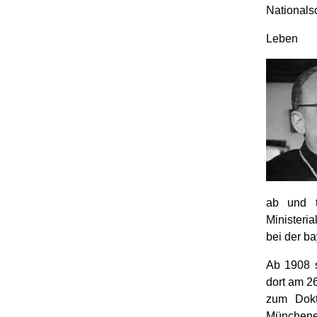
Nationals
Leben
ab und t
Ministeri
bei der b
Ab 1908 s
dort am 2
zum Dokt
Münchener