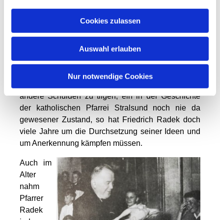
den Oberbürgermeister und den Chef der
Hochseeflotte, Rundfahrt des Bischofs durch
Cookies zulassen
Rügen, Feuerwerk zu Ehren des Bischofs und
abschließend Eintrag ins Goldene Buch von
Auswahl erlauben
Stralsund.
Trotz seiner Erfolge bei der Verwaltung der Pfarrei,
Nur notwendige Cookies
es war ihm gelungen, bis 1941 alle Hypotheken und
andere Schulden zu tilgen, ein in der Geschichte
der katholischen Pfarrei Stralsund noch nie da
gewesener Zustand, so hat Friedrich Radek doch
viele Jahre um die Durchsetzung seiner Ideen und
um Anerkennung kämpfen müssen.
Auch im
Alter
nahm
Pfarrer
Radek