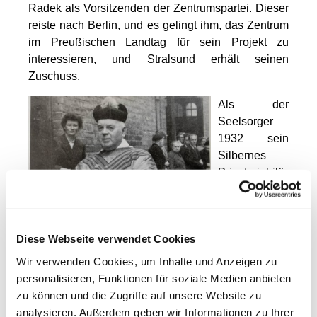
Radek als Vorsitzenden der Zentrumspartei. Dieser
reiste nach Berlin, und es gelingt ihm, das Zentrum
im Preußischen Landtag für sein Projekt zu
interessieren, und Stralsund erhält seinen
Zuschuss.
Als der
Seelsorger
1932 sein
Silbernes
Priesterjubilä
um feierte,
schien auf
allen Seiten
Diese Webseite verwendet Cookies
Frieden zu
herrschen. Die ganze Gemeinde ehrte ihren Pfarrer.
Wir verwenden Cookies, um Inhalte und Anzeigen zu
Der Generalvikar aus Berlin, viele Geistliche aus
personalisieren, Funktionen für soziale Medien anbieten
den Nachbargemeinden, Vertreter der Stadt, der
zu können und die Zugriffe auf unsere Website zu
Regierung und des Militärs überbrachten
analysieren. Außerdem geben wir Informationen zu Ihrer