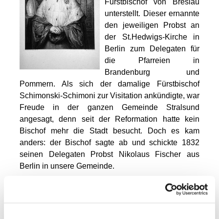
Fürstbischof von Breslau
unterstellt. Dieser ernannte
den jeweiligen Probst an
der St.Hedwigs-Kirche in
Berlin zum Delegaten für
die Pfarreien in
Brandenburg und
Pommern. Als sich der damalige Fürstbischof
Schimonski-Schimoni zur Visitation ankündigte, war
Freude in der ganzen Gemeinde Stralsund
angesagt, denn seit der Reformation hatte kein
Bischof mehr die Stadt besucht. Doch es kam
anders: der Bischof sagte ab und schickte 1832
seinen Delegaten Probst Nikolaus Fischer aus
Berlin in unsere Gemeinde.
Biografisches zu Fürstbischof Emanuel von
Schimonsky, der doch nicht nach Stralsund kam.
Emanuel von Schimonsky Geboren am 23. Juli