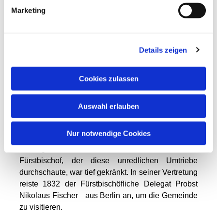
Reformbestrebungen seines Vorgängers ab. Er
Marketing
wurde im Breslauer Dom bestattet.
Fürstbischöflicher Delegat-Probst Pfarrer
Nikolaus Fischer
Details zeigen
Der Besuch des Fürstbischofs Emanuel
Cookies zulassen
Schimonski-Schimoni wäre der erste Besuch eines
katholischen Bischofs nach der Reformation in
Stralsund gewesen. Pfarrer Zink musste die
Auswahl erlauben
Visitation jedoch wieder absagen, denn er hatte
erfahren, dass Teile der Stadtoberen die Reise
Nur notwendige Cookies
hintertrieben haben, aus angeblicher Furcht, dass
unruhige Auftritte zu befürchten waren. Der
Fürstbischof, der diese unredlichen Umtriebe
durchschaute, war tief gekränkt. In seiner Vertretung
reiste 1832 der Fürstbischöfliche Delegat Probst
Nikolaus Fischer aus Berlin an, um die Gemeinde
zu visitieren.