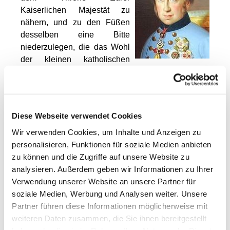
Kaiserlichen Majestät zu
nähern, und zu den Füßen
desselben eine Bitte
niederzulegen, die das Wohl
der kleinen katholischen
Gemeinde zu Stralsund in
Neu-Vorpommern im Königreich Preußen betrifft,
…. Es ist mein sehnlichster Wunsch, ein Schulhaus,
welches zugleich Wohnungen für Waisenkinder
Diese Webseite verwendet Cookies
enthielte, beschafft zu wissen… „ Er bat dann den
Wir verwenden Cookies, um Inhalte und Anzeigen zu
Kaiser, er möge eine Kollekte bei den katholischen
personalisieren, Funktionen für soziale Medien anbieten
Untertanen in seinem Land gewähren.
zu können und die Zugriffe auf unsere Website zu
Der Brief endete: „In tiefster Ehrfurcht ersterbe ich
analysieren. Außerdem geben wir Informationen zu Ihrer
als Eure Kaiserlich-Königlichen Majestät
Verwendung unserer Website an unsere Partner für
Allunterthänigster Rassmann, Missionspfarrer.“ Und
soziale Medien, Werbung und Analysen weiter. Unsere
er schien das Herz des Kaisers gerührt zu haben,
Partner führen diese Informationen möglicherweise mit
denn dieser übersandte ihm aus seiner
weiteren Daten zusammen, die Sie ihnen bereitgestellt
Privatschatulle 100 Gulden.