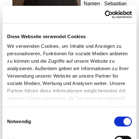
Namen Sebastian
getauft. Nach
Besuch von Schule
und Gymnasium
trat er 1796 in den Orden der beschuhten
Diese Webseite verwendet Cookies
Karmeliten in Straubing ein und wurde am 21.
Wir verwenden Cookies, um Inhalte und Anzeigen zu
September 1796 im Kloster Abensberg bei Neustadt
personalisieren, Funktionen für soziale Medien anbieten
eingekleidet. Er wählte den Ordensnamen
zu können und die Zugriffe auf unsere Website zu
„Wendelin“. Am 4. Januar 1801 wurde er vom
analysieren. Außerdem geben wir Informationen zu Ihrer
Regensburger Weihbischof Valentin Anton Freiherr
Verwendung unserer Website an unsere Partner für
von Schneid zum Priester geweiht. Das Kloster
soziale Medien, Werbung und Analysen weiter. Unsere
Straubing erhielt von der Zentrale für
Partner führen diese Informationen möglicherweise mit
Missionswesen in Rom, “Sacra Congregatio de
weiteren Daten zusammen, die Sie ihnen bereitgestellt
Propaganda Fide“, die Anfrage, zwei Missionare ins
haben oder die sie im Rahmen Ihrer Nutzung der Dienste
vorpommersche Stralsund zu senden, das zu der
gesammelt haben.
Einwilligungsauswahl
Zeit direkt Rom unterstellt war. Wendelin der
Notwendig
damals 25 Jahre alt war meldete sich. Am
24.August 1803 trat der junge Ordensmann seine
Reise von Bayern nach Schwedisch Pommern an.