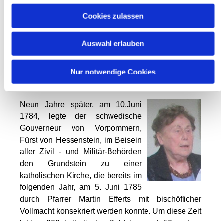
geschehen war. Von Seiten ihrer protestantischen
Mitbrüder erfuhren die katholischen Geistlichen
Cookies zulassen
aber keiner großen Sympathie. Ermutigt durch das
freundliche Entgegenkommen der schwedischen
Auswahl erlauben
Behörden richtete Pater Dechene an diese die Bitte
um Genehmigung zur Gründung einer ständigen
Nur notwendige Cookies
Missionsstation, die ihm dann auch 1775 am
6.November unter der Nr. 44 gewährt wurde.
Neun Jahre später, am 10.Juni
1784, legte der schwedische
Gouverneur von Vorpommern,
Fürst von Hessenstein, im Beisein
aller Zivil - und Militär-Behörden
den Grundstein zu einer
katholischen Kirche, die bereits im
folgenden Jahr, am 5. Juni 1785
durch Pfarrer Martin Efferts mit bischöflicher
Vollmacht konsekriert werden konnte. Um diese Zeit