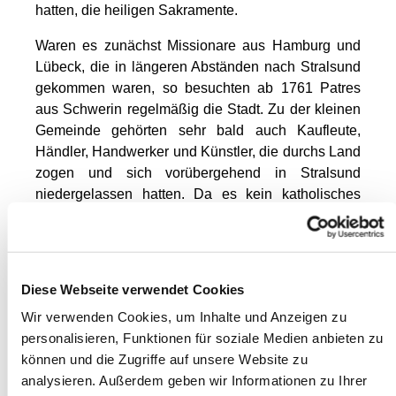
hatten, die heiligen Sakramente.
Waren es zunächst Missionare aus Hamburg und
Lübeck, die in längeren Abständen nach Stralsund
gekommen waren, so besuchten ab 1761 Patres
aus Schwerin regelmäßig die Stadt. Zu der kleinen
Gemeinde gehörten sehr bald auch Kaufleute,
Händler, Handwerker und Künstler, die durchs Land
zogen und sich vorübergehend in Stralsund
niedergelassen hatten. Da es kein katholisches
Gotteshaus gab, feierten sie die heilige Messe
zunächst in Privathäusern, später in der
Johanniskirche des Franziskanerklosters oder in
der schwedischen Hauptwache auf dem Alten Markt
Diese Webseite verwendet Cookies
(heute Artushof). Die Missionare waren sehr
Wir verwenden Cookies, um Inhalte und Anzeigen zu
beschäftigt, sie hielten Religionsunterricht, hörten
personalisieren, Funktionen für soziale Medien anbieten zu
Beichte und feierten täglich die Heilige Messe. In
können und die Zugriffe auf unsere Website zu
dem Bericht der Gesellschaft Jesu an die
analysieren. Außerdem geben wir Informationen zu Ihrer
Ordensoberen hieß es: …die ununterbrochene,