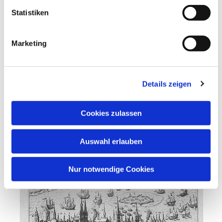
Schurken, Verräter und schnöde Rebell`n.
Statistiken
Drauf sprachen die Ratsherrn gelassen und
schlicht:
Marketing
„Dat sünd wi nich!“
Sie schieden hinweg, auf nahm sie das Tor;
Der Friedländer indessen, der rasende, schwor:
Details zeigen
„Und hing es mit Ketten am Himmelszelt,
Stralsund, das hohe, das trotzige, fällt!“ –
Viel Kugeln verschoß er in grimmigem Haß,
Cookies zulassen
bestürmte die Stadt ohne Unterlaß,
er wollte sie strafen mit blut`gem Gericht –
Auswahl erlauben
und nahm sie nicht.
Nur notwendige Cookies