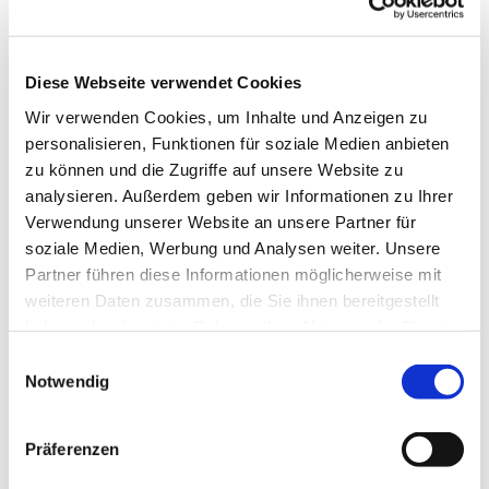
so will es der Kaiser, Herr Ferdinand.
Drum fügt euch und tut, was der Mächt`ge gebeut,
vom Gewehr laßt und ergebt euch noch heut`!“
Drauf sprachen die Ratsherrn, getreu der Pflicht:
Diese Webseite verwendet Cookies
„Dat don wi nich!“
Wir verwenden Cookies, um Inhalte und Anzeigen zu
personalisieren, Funktionen für soziale Medien anbieten
Das Wort, es weckte gar herben Verdruß
zu können und die Zugriffe auf unsere Website zu
Dem bömischen Generalissimus;
analysieren. Außerdem geben wir Informationen zu Ihrer
Doch zwang er sich noch und Sprach:“Wohlan!
Verwendung unserer Website an unsere Partner für
Geehrt stets hab`ich den tapferen Mann.
soziale Medien, Werbung und Analysen weiter. Unsere
Drum sei euch gelassen der Freiheit Glück,
Partner führen diese Informationen möglicherweise mit
zahlt ihr mir Geldes ein tüchtiges Stück!“
weiteren Daten zusammen, die Sie ihnen bereitgestellt
Die Ratsherrn entgegneten ernst mit Gewicht:
haben oder die sie im Rahmen Ihrer Nutzung der Dienste
„Dat Hebben wi nich!“
gesammelt haben.
Einwilligungsauswahl
Da hob sich aufs höchste des Friedländers Groll,
Notwendig
an seinen Schläfen die Ader schwoll,
er ballte die Faust, und mit grimmigem Mut
Präferenzen
warf er zur Erde den Feldherrnhut.
Er nannte die Bürger verruchte Gesell`n,