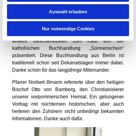
So war im Anschluss an den Gottesdienst
Auswahl erlauben
miteinander Essen angesagt, leckere Eintöpfe und
wer mochte, konnte sich zu gutem Gespräch an den
langen Tischen auch mit Kaffee und Kuchen
Nur notwendige Cookies
bedienen. In der Bengsch-Halle wurden Bücher und
andere Geschenkideen zum Kauf von der
katholischen Buchhandlung „Sonnenschein“
präsentiert. Diese Buchhandlung aus Berlin ist
traditionell schon seit Dekanatstagen immer dabei.
Danke schön für das langjährige Miteinander.
Pfarrer Norbert Illmann referierte über den heiligen
Bischof Otto von Bamberg, den Christianisierer
unserer vorpommerschen Heimat. Ein gelungener
Vortrag mit nüchternen historischen, aber auch
heiteren den Zuhörern nicht unbedingt bekannten
Informationen. Danke auch dafür.