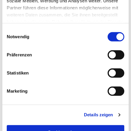
soziale Medien, Werbung und Analysen weiter. Unsere
Partner führen diese Informationen möglicherweise mit
weiteren Daten zusammen, die Sie ihnen bereitgestellt
haben oder die sie im Rahmen Ihrer Nutzung der Dienste
gesammelt haben.
Einwilligungsauswahl
Notwendig
Präferenzen
Statistiken
Dies könnte Sie auch
Marketing
interessieren
Details zeigen