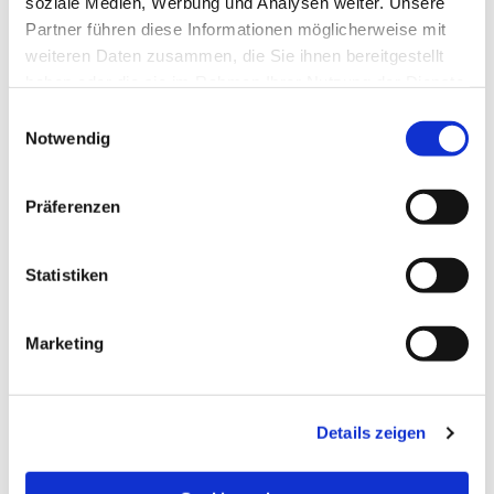
soziale Medien, Werbung und Analysen weiter. Unsere
Partner führen diese Informationen möglicherweise mit
weiteren Daten zusammen, die Sie ihnen bereitgestellt
haben oder die sie im Rahmen Ihrer Nutzung der Dienste
gesammelt haben.
Einwilligungsauswahl
Notwendig
Präferenzen
Statistiken
Dies könnte Sie auch
Marketing
interessieren
Details zeigen