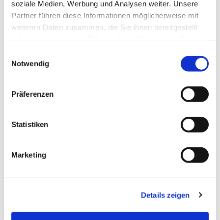
soziale Medien, Werbung und Analysen weiter. Unsere
In diesem heiligen Jahr lädt uns der Papst ein, uns
Partner führen diese Informationen möglicherweise mit
auf den Weg zu machen.
weiteren Daten zusammen, die Sie ihnen bereitgestellt
haben oder die sie im Rahmen Ihrer Nutzung der Dienste
Wir bieten euch an, euch ein Stück des Weges
gesammelt haben.
Einwilligungsauswahl
gemeinsam zu begleiten, so wie Gott es will.
Notwendig
Präferenzen
Statistiken
Erstes Jugendtreffen
Wann?
Am 17.05. um 10 Uhr
Marketing
Wo? Bei der Kirche Rosenkranzkönigin
in Demmin (
Reiferstr. 2A, 17109 Demmin
)
Details zeigen
Für wen? Für alle!