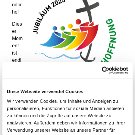
ndlic
he!
Dies
er
Mom
ent
ist
endli
ch
geko
mme
n!
Diese Webseite verwendet Cookies
Wir verwenden Cookies, um Inhalte und Anzeigen zu
Ihr
personalisieren, Funktionen für soziale Medien anbieten
seid
zu können und die Zugriffe auf unsere Website zu
alle
analysieren. Außerdem geben wir Informationen zu Ihrer
eingeladen, an diesem neuen Abenteuer
Verwendung unserer Website an unsere Partner für
teilzunehmen.