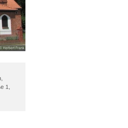
© Herbert Frank
n,
ße 1,