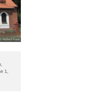
© Herbert Frank
n,
ße 1,